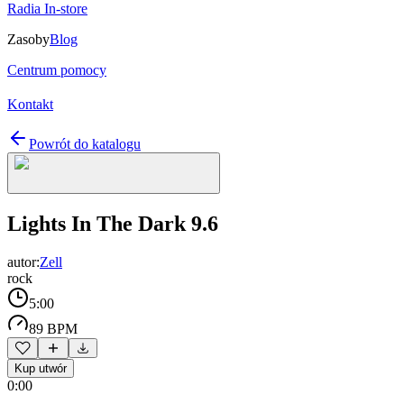
Radia In-store
Zasoby
Blog
Centrum pomocy
Kontakt
Powrót do katalogu
Lights In The Dark 9.6
autor:
Zell
rock
5:00
89 BPM
Kup utwór
0:00