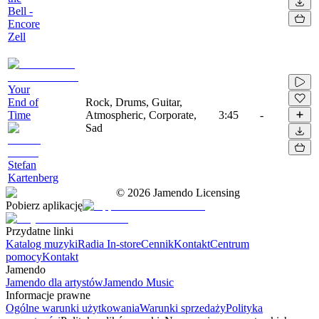
Bell -
Encore
Zell
Your
End of
Rock, Drums, Guitar,
Time
Atmospheric, Corporate,
3:45
-
Sad
Stefan
Kartenberg
©
2026
Jamendo Licensing
Pobierz aplikację
Przydatne linki
Katalog muzyki
Radia In-store
Cennik
Kontakt
Centrum
pomocy
Kontakt
Jamendo
Jamendo dla artystów
Jamendo Music
Informacje prawne
Ogólne warunki użytkowania
Warunki sprzedaży
Polityka