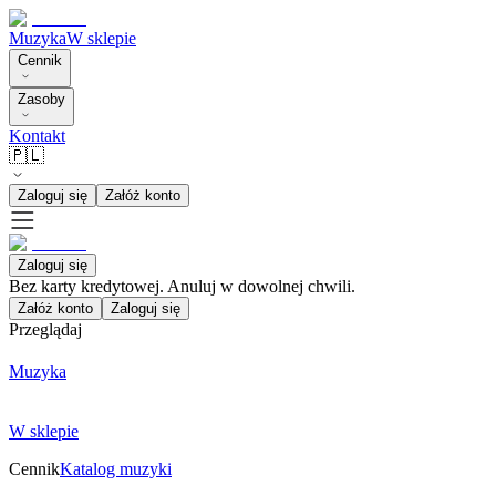
Muzyka
W sklepie
Cennik
Zasoby
Kontakt
🇵🇱
Zaloguj się
Załóż konto
Zaloguj się
Bez karty kredytowej. Anuluj w dowolnej chwili.
Załóż konto
Zaloguj się
Przeglądaj
Muzyka
W sklepie
Cennik
Katalog muzyki