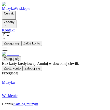
Muzyka
W sklepie
Cennik
Zasoby
Kontakt
🇵🇱
Zaloguj się
Załóż konto
Zaloguj się
Bez karty kredytowej. Anuluj w dowolnej chwili.
Załóż konto
Zaloguj się
Przeglądaj
Muzyka
W sklepie
Cennik
Katalog muzyki