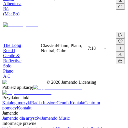
Albentosa
Bó
(MaaBo)
The Long
Classical/Piano, Piano,
7:18
-
Road |
Neutral, Calm
Gentle &
Reflective
Solo
Piano
A|C
©
2026
Jamendo Licensing
Pobierz aplikację
Przydatne linki
Katalog muzyki
Radia In-store
Cennik
Kontakt
Centrum
pomocy
Kontakt
Jamendo
Jamendo dla artystów
Jamendo Music
Informacje prawne