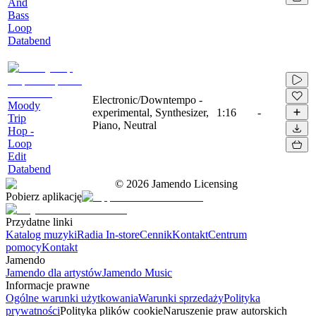
And
Bass
Loop
Databend
Electronic/Downtempo -
Moody
experimental, Synthesizer,
1:16
-
Trip
Piano, Neutral
Hop -
Loop
Edit
Databend
©
2026
Jamendo Licensing
Pobierz aplikację
Przydatne linki
Katalog muzyki
Radia In-store
Cennik
Kontakt
Centrum
pomocy
Kontakt
Jamendo
Jamendo dla artystów
Jamendo Music
Informacje prawne
Ogólne warunki użytkowania
Warunki sprzedaży
Polityka
prywatności
Polityka plików cookie
Naruszenie praw autorskich