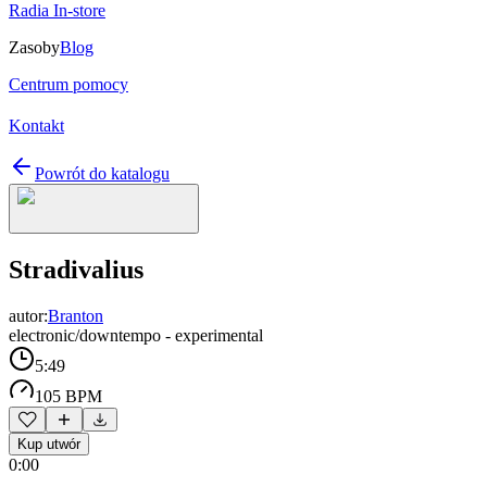
Radia In-store
Zasoby
Blog
Centrum pomocy
Kontakt
Powrót do katalogu
Stradivalius
autor:
Branton
electronic/downtempo - experimental
5:49
105 BPM
Kup utwór
0:00