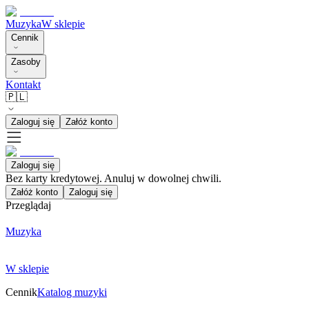
Muzyka
W sklepie
Cennik
Zasoby
Kontakt
🇵🇱
Zaloguj się
Załóż konto
Zaloguj się
Bez karty kredytowej. Anuluj w dowolnej chwili.
Załóż konto
Zaloguj się
Przeglądaj
Muzyka
W sklepie
Cennik
Katalog muzyki