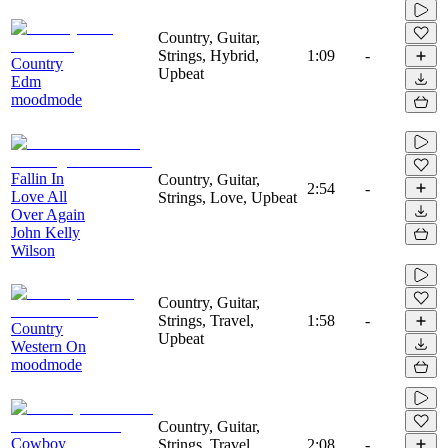
Country, Guitar,
Strings, Hybrid,
1:09
-
Country
Upbeat
Edm
moodmode
Fallin In
Country, Guitar,
2:54
-
Love All
Strings, Love, Upbeat
Over Again
John Kelly
Wilson
Country, Guitar,
Strings, Travel,
1:58
-
Country
Upbeat
Western On
moodmode
Country, Guitar,
Cowboy
Strings, Travel,
2:08
-