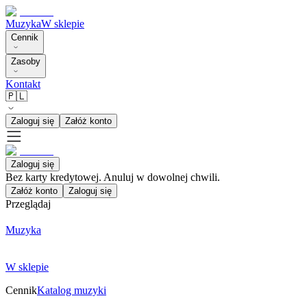
Muzyka
W sklepie
Cennik
Zasoby
Kontakt
🇵🇱
Zaloguj się
Załóż konto
Zaloguj się
Bez karty kredytowej. Anuluj w dowolnej chwili.
Załóż konto
Zaloguj się
Przeglądaj
Muzyka
W sklepie
Cennik
Katalog muzyki