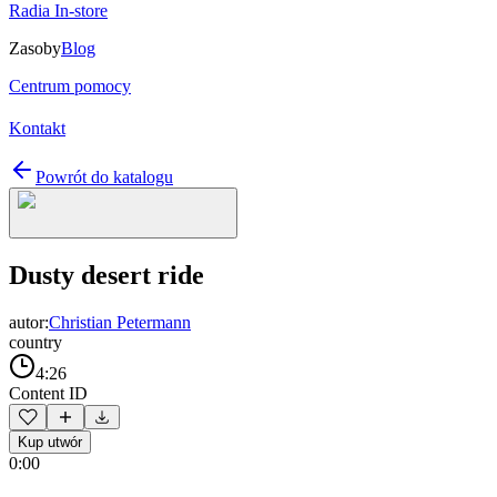
Radia In-store
Zasoby
Blog
Centrum pomocy
Kontakt
Powrót do katalogu
Dusty desert ride
autor:
Christian Petermann
country
4:26
Content ID
Kup utwór
0:00