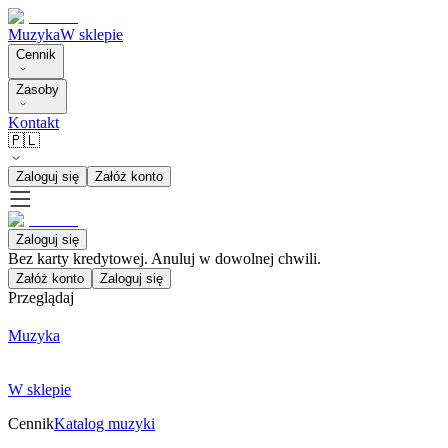
Muzyka
W sklepie
Cennik
Zasoby
Kontakt
🇵🇱
Zaloguj się
Załóż konto
Zaloguj się
Bez karty kredytowej. Anuluj w dowolnej chwili.
Załóż konto
Zaloguj się
Przeglądaj
Muzyka
W sklepie
Cennik
Katalog muzyki