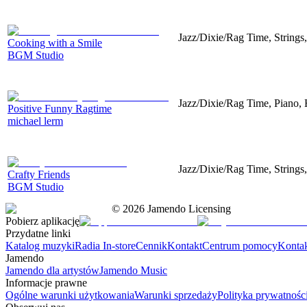
Jazz/Dixie/Rag Time, Strings
Cooking with a Smile
BGM Studio
Jazz/Dixie/Rag Time, Piano,
Positive Funny Ragtime
michael lerm
Jazz/Dixie/Rag Time, Strings
Crafty Friends
BGM Studio
©
2026
Jamendo Licensing
Pobierz aplikację
Przydatne linki
Katalog muzyki
Radia In-store
Cennik
Kontakt
Centrum pomocy
Konta
Jamendo
Jamendo dla artystów
Jamendo Music
Informacje prawne
Ogólne warunki użytkowania
Warunki sprzedaży
Polityka prywatnośc