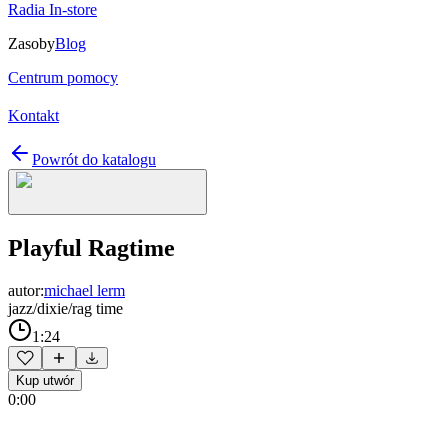
Radia In-store
Zasoby
Blog
Centrum pomocy
Kontakt
Powrót do katalogu
Playful Ragtime
autor:
michael lerm
jazz/dixie/rag time
1:24
Kup utwór
0:00