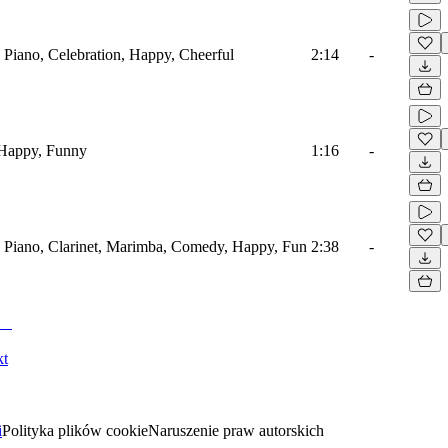
, Piano, Celebration, Happy, Cheerful
2:14
-
 Happy, Funny
1:16
-
, Piano, Clarinet, Marimba, Comedy, Happy, Fun
2:38
-
kt
i
Polityka plików cookie
Naruszenie praw autorskich