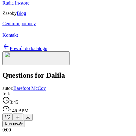
Radia In-store
Zasoby
Blog
Centrum pomocy
Kontakt
Powrót do katalogu
Questions for Dalila
autor:
Barefoot McCoy
folk
3:45
146 BPM
Kup utwór
0:00