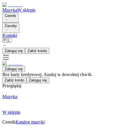
Muzyka
W sklepie
Cennik
Zasoby
Kontakt
🇵🇱
Zaloguj się
Załóż konto
Zaloguj się
Bez karty kredytowej. Anuluj w dowolnej chwili.
Załóż konto
Zaloguj się
Przeglądaj
Muzyka
W sklepie
Cennik
Katalog muzyki