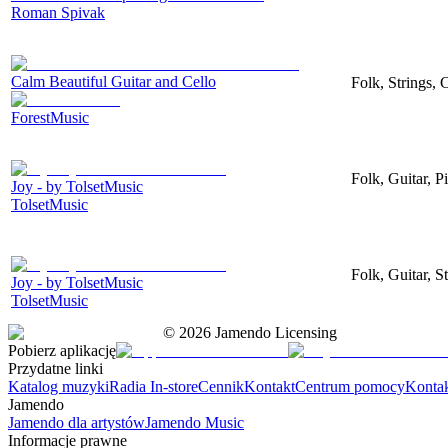
Roman Spivak
Calm Beautiful Guitar and Cello
Folk, Strings, 
ForestMusic
Folk, Guitar, P
Joy - by TolsetMusic
TolsetMusic
Folk, Guitar, S
Joy - by TolsetMusic
TolsetMusic
©
2026
Jamendo Licensing
Pobierz aplikację
Przydatne linki
Katalog muzyki
Radia In-store
Cennik
Kontakt
Centrum pomocy
Konta
Jamendo
Jamendo dla artystów
Jamendo Music
Informacje prawne