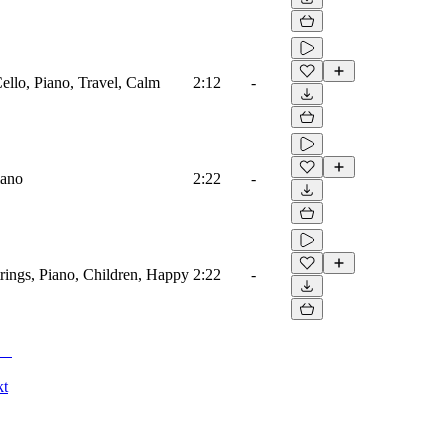
Cello, Piano, Travel, Calm
2:12
-
iano
2:22
-
trings, Piano, Children, Happy
2:22
-
kt