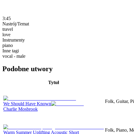
3:45
Nastrój/Temat
travel
love
Instrumenty
piano
Inne tagi
vocal - male
Podobne utwory
Tytuł
Folk, Guitar, P
We Should Have Known
Charlie Mosbrook
Folk, Piano, Me
Warm Summer Uplifting Acoustic Short