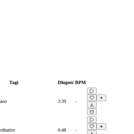
Tagi
Długość
BPM
iano
3:39
-
ditative
0:48
-