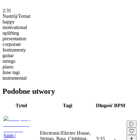
2:31
Nastrój/Temat
happy
motivational
uplifting
presentation
corporate
Instrumenty
guitar
strings
piano
Inne tagi
instrumental
Podobne utwory
Tytuł
Tagi
Długość
BPM
Electronic/Electro House,
Saint |
Strings, Bass, Clubbing,
3:33
-