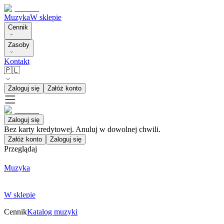
Muzyka
W sklepie
Cennik
Zasoby
Kontakt
🇵🇱
Zaloguj się
Załóż konto
Zaloguj się
Bez karty kredytowej. Anuluj w dowolnej chwili.
Załóż konto
Zaloguj się
Przeglądaj
Muzyka
W sklepie
Cennik
Katalog muzyki