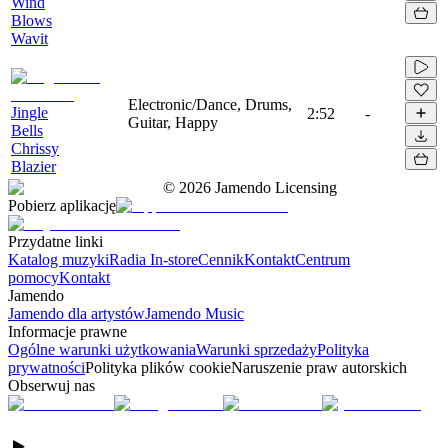
Wind
Blows
Wavit
Electronic/Dance, Drums,
Jingle
2:52
-
Guitar, Happy
Bells
Chrissy
Blazier
©
2026
Jamendo Licensing
Pobierz aplikację
Przydatne linki
Katalog muzyki
Radia In-store
Cennik
Kontakt
Centrum
pomocy
Kontakt
Jamendo
Jamendo dla artystów
Jamendo Music
Informacje prawne
Ogólne warunki użytkowania
Warunki sprzedaży
Polityka
prywatności
Polityka plików cookie
Naruszenie praw autorskich
Obserwuj nas