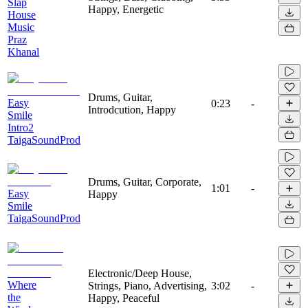
Slap
Happy, Energetic
House
Music
Praz
Khanal
Drums, Guitar,
Easy
0:23
-
Introdcution, Happy
Smile
Intro2
TaigaSoundProd
Drums, Guitar, Corporate,
1:01
-
Easy
Happy
Smile
TaigaSoundProd
Electronic/Deep House,
Where
Strings, Piano, Advertising,
3:02
-
the
Happy, Peaceful