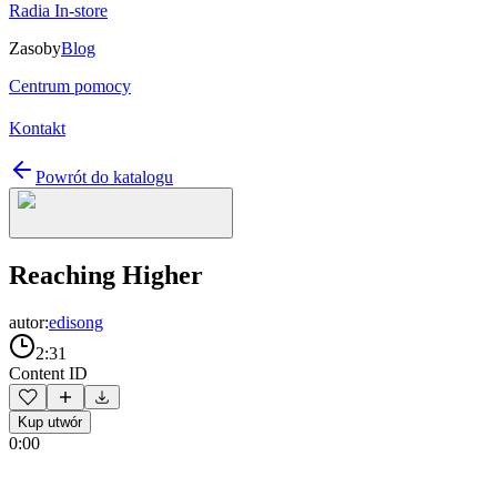
Radia In-store
Zasoby
Blog
Centrum pomocy
Kontakt
Powrót do katalogu
Reaching Higher
autor:
edisong
2:31
Content ID
Kup utwór
0:00