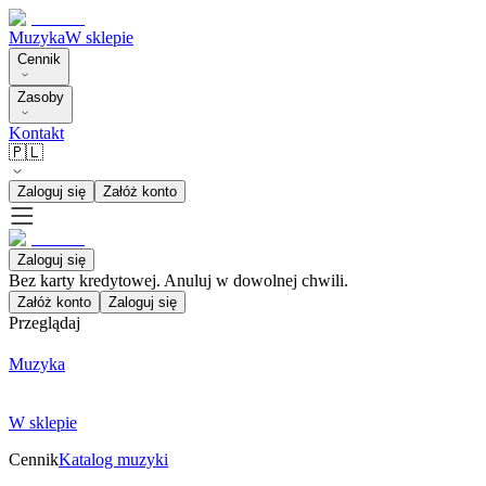
Muzyka
W sklepie
Cennik
Zasoby
Kontakt
🇵🇱
Zaloguj się
Załóż konto
Zaloguj się
Bez karty kredytowej. Anuluj w dowolnej chwili.
Załóż konto
Zaloguj się
Przeglądaj
Muzyka
W sklepie
Cennik
Katalog muzyki