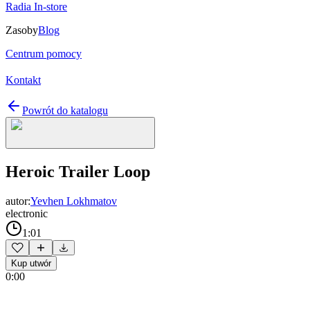
Radia In-store
Zasoby
Blog
Centrum pomocy
Kontakt
Powrót do katalogu
Heroic Trailer Loop
autor:
Yevhen Lokhmatov
electronic
1:01
Kup utwór
0:00