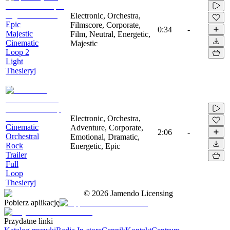
Electronic, Orchestra,
Epic
Filmscore, Corporate,
0:34
-
Majestic
Film, Neutral, Energetic,
Cinematic
Majestic
Loop 2
Light
Thesieryj
Electronic, Orchestra,
Cinematic
Adventure, Corporate,
2:06
-
Orchestral
Emotional, Dramatic,
Rock
Energetic, Epic
Trailer
Full
Loop
Thesieryj
©
2026
Jamendo Licensing
Pobierz aplikację
Przydatne linki