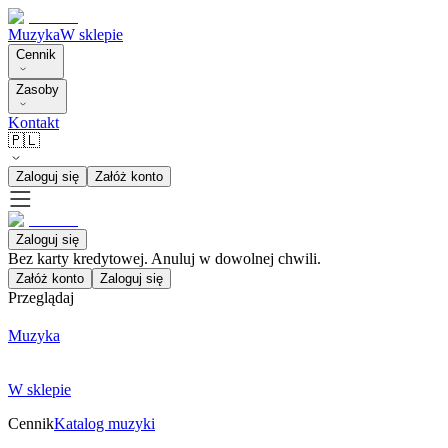
Muzyka
W sklepie
Cennik
Zasoby
Kontakt
🇵🇱
Zaloguj się
Załóż konto
Zaloguj się
Bez karty kredytowej. Anuluj w dowolnej chwili.
Załóż konto
Zaloguj się
Przeglądaj
Muzyka
W sklepie
Cennik
Katalog muzyki