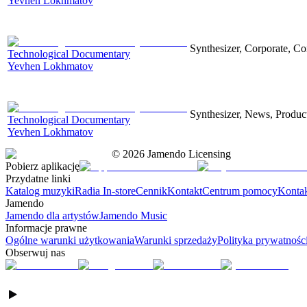
Yevhen Lokhmatov
Synthesizer, Corporate, Co
Technological Documentary
Yevhen Lokhmatov
Synthesizer, News, Producti
Technological Documentary
Yevhen Lokhmatov
©
2026
Jamendo Licensing
Pobierz aplikację
Przydatne linki
Katalog muzyki
Radia In-store
Cennik
Kontakt
Centrum pomocy
Konta
Jamendo
Jamendo dla artystów
Jamendo Music
Informacje prawne
Ogólne warunki użytkowania
Warunki sprzedaży
Polityka prywatnośc
Obserwuj nas