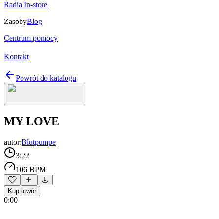
Radia In-store
Zasoby
Blog
Centrum pomocy
Kontakt
Powrót do katalogu
MY LOVE
autor:
Blutpumpe
3:22
106 BPM
Kup utwór
0:00