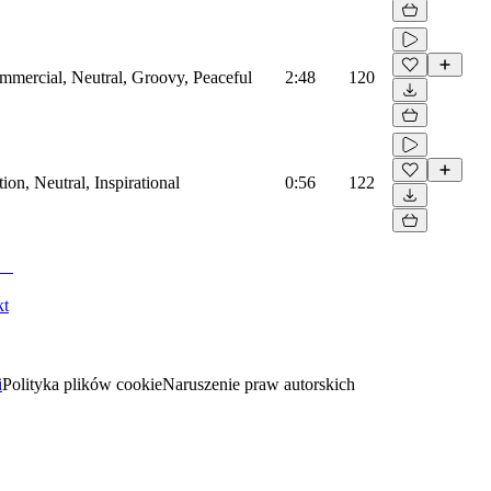
mmercial, Neutral, Groovy, Peaceful
2:48
120
on, Neutral, Inspirational
0:56
122
kt
i
Polityka plików cookie
Naruszenie praw autorskich