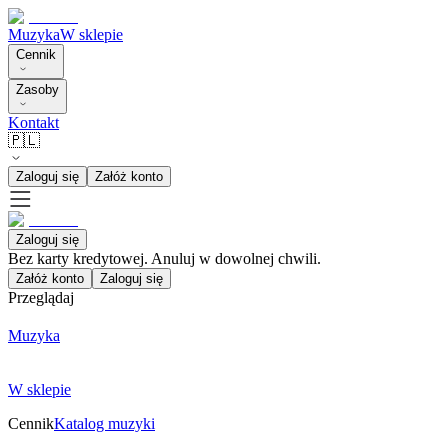
Muzyka
W sklepie
Cennik
Zasoby
Kontakt
🇵🇱
Zaloguj się
Załóż konto
Zaloguj się
Bez karty kredytowej. Anuluj w dowolnej chwili.
Załóż konto
Zaloguj się
Przeglądaj
Muzyka
W sklepie
Cennik
Katalog muzyki