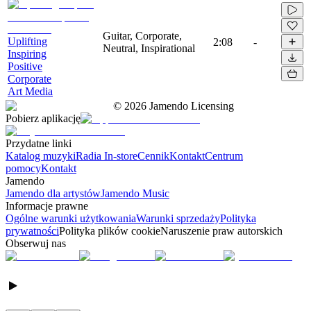
Guitar, Corporate,
Uplifting
2:08
-
Neutral, Inspirational
Inspiring
Positive
Corporate
Art Media
©
2026
Jamendo Licensing
Pobierz aplikację
Przydatne linki
Katalog muzyki
Radia In-store
Cennik
Kontakt
Centrum
pomocy
Kontakt
Jamendo
Jamendo dla artystów
Jamendo Music
Informacje prawne
Ogólne warunki użytkowania
Warunki sprzedaży
Polityka
prywatności
Polityka plików cookie
Naruszenie praw autorskich
Obserwuj nas