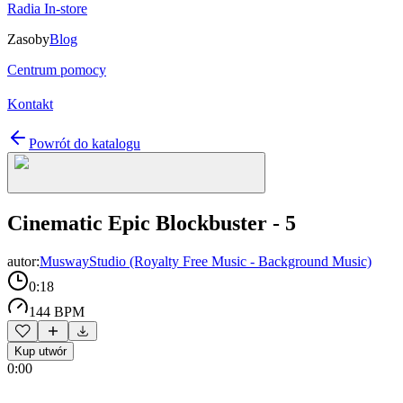
Radia In-store
Zasoby
Blog
Centrum pomocy
Kontakt
Powrót do katalogu
Cinematic Epic Blockbuster - 5
autor:
MuswayStudio (Royalty Free Music - Background Music)
0:18
144 BPM
Kup utwór
0:00