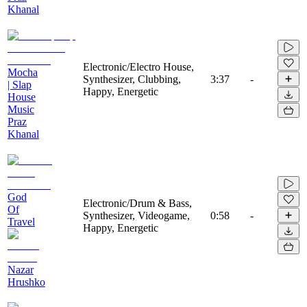
Khanal
Electronic/Electro House,
Mocha
Synthesizer, Clubbing,
3:37
-
| Slap
Happy, Energetic
House
Music
Praz
Khanal
God
Electronic/Drum & Bass,
Of
Synthesizer, Videogame,
0:58
-
Travel
Happy, Energetic
Nazar
Hrushko