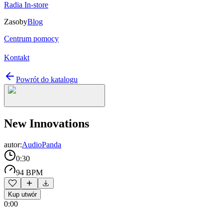
Radia In-store
Zasoby
Blog
Centrum pomocy
Kontakt
Powrót do katalogu
New Innovations
autor:
AudioPanda
0:30
94 BPM
Kup utwór
0:00