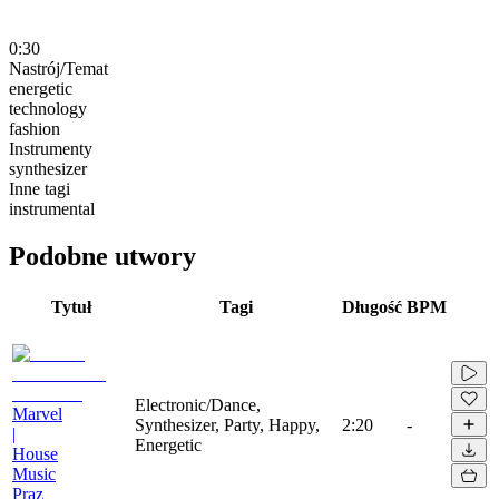
0:30
Nastrój/Temat
energetic
technology
fashion
Instrumenty
synthesizer
Inne tagi
instrumental
Podobne utwory
Tytuł
Tagi
Długość
BPM
Electronic/Dance,
Marvel
Synthesizer, Party, Happy,
2:20
-
|
Energetic
House
Music
Praz