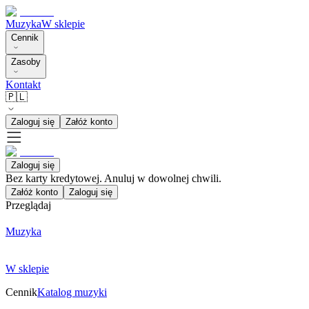
Muzyka
W sklepie
Cennik
Zasoby
Kontakt
🇵🇱
Zaloguj się
Załóż konto
Zaloguj się
Bez karty kredytowej. Anuluj w dowolnej chwili.
Załóż konto
Zaloguj się
Przeglądaj
Muzyka
W sklepie
Cennik
Katalog muzyki