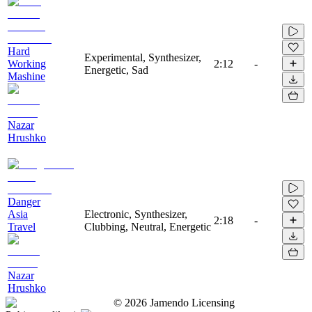
Hard
Experimental, Synthesizer,
Working
2:12
-
Energetic, Sad
Mashine
Nazar
Hrushko
Danger
Asia
Electronic, Synthesizer,
2:18
-
Travel
Clubbing, Neutral, Energetic
Nazar
Hrushko
©
2026
Jamendo Licensing