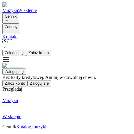
Muzyka
W sklepie
Cennik
Zasoby
Kontakt
🇵🇱
Zaloguj się
Załóż konto
Zaloguj się
Bez karty kredytowej. Anuluj w dowolnej chwili.
Załóż konto
Zaloguj się
Przeglądaj
Muzyka
W sklepie
Cennik
Katalog muzyki