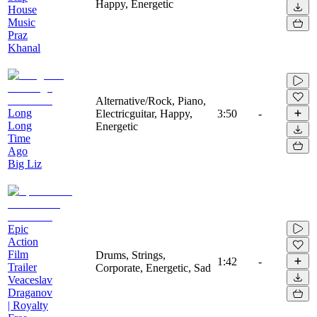
Happy, Energetic
House
Music
Praz
Khanal
Alternative/Rock, Piano,
Long
Electricguitar, Happy,
3:50
-
Long
Energetic
Time
Ago
Big Liz
Epic
Action
Film
Drums, Strings,
1:42
-
Trailer
Corporate, Energetic, Sad
Veaceslav
Draganov
| Royalty