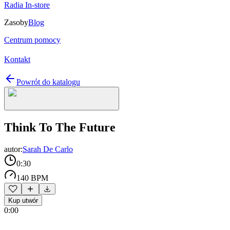
Radia In-store
Zasoby
Blog
Centrum pomocy
Kontakt
Powrót do katalogu
Think To The Future
autor:
Sarah De Carlo
0:30
140 BPM
Kup utwór
0:00