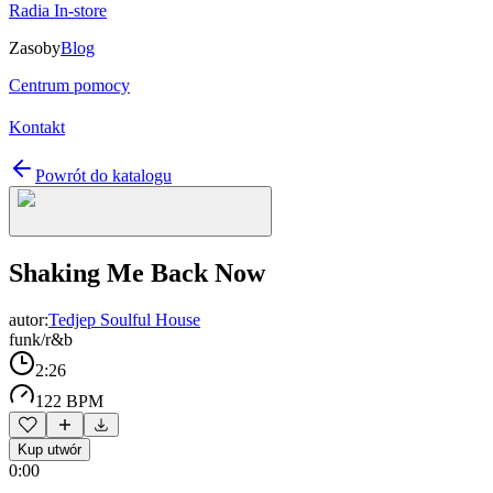
Radia In-store
Zasoby
Blog
Centrum pomocy
Kontakt
Powrót do katalogu
Shaking Me Back Now
autor:
Tedjep Soulful House
funk/r&b
2:26
122 BPM
Kup utwór
0:00