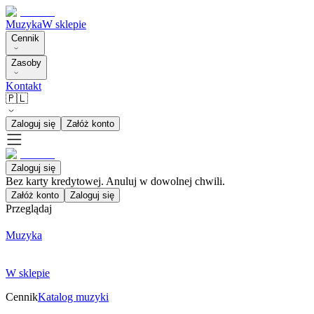
Muzyka
W sklepie
Cennik
Zasoby
Kontakt
🇵🇱
Zaloguj się
Załóż konto
Zaloguj się
Bez karty kredytowej. Anuluj w dowolnej chwili.
Załóż konto
Zaloguj się
Przeglądaj
Muzyka
W sklepie
Cennik
Katalog muzyki