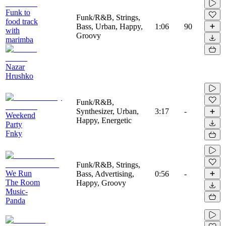
Funk to
Funk/R&B, Strings,
food track
Bass, Urban, Happy,
1:06
90
with
Groovy
marimba
Nazar
Hrushko
Funk/R&B,
Synthesizer, Urban,
3:17
-
Weekend
Happy, Energetic
Party
Fnky
Funk/R&B, Strings,
We Run
Bass, Advertising,
0:56
-
The Room
Happy, Groovy
Music-
Panda