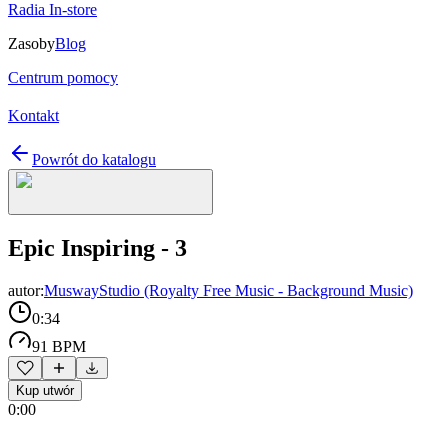
Radia In-store
Zasoby
Blog
Centrum pomocy
Kontakt
Powrót do katalogu
Epic Inspiring - 3
autor:
MuswayStudio (Royalty Free Music - Background Music)
0:34
91 BPM
Kup utwór
0:00