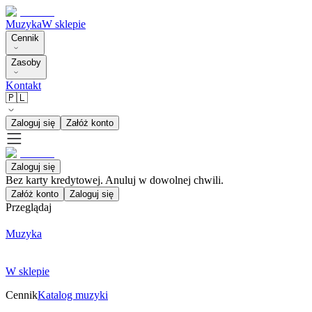
Muzyka
W sklepie
Cennik
Zasoby
Kontakt
🇵🇱
Zaloguj się
Załóż konto
Zaloguj się
Bez karty kredytowej. Anuluj w dowolnej chwili.
Załóż konto
Zaloguj się
Przeglądaj
Muzyka
W sklepie
Cennik
Katalog muzyki