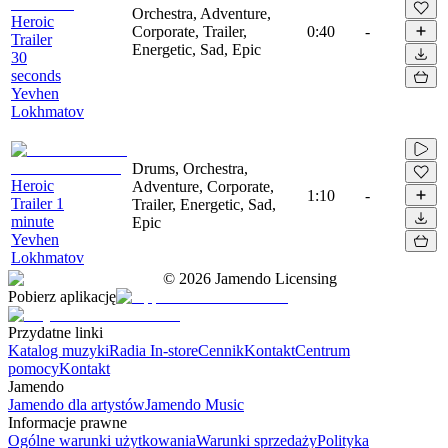
Orchestra, Adventure,
Heroic
Corporate, Trailer,
0:40
-
Trailer
Energetic, Sad, Epic
30
seconds
Yevhen
Lokhmatov
Drums, Orchestra,
Heroic
Adventure, Corporate,
1:10
-
Trailer 1
Trailer, Energetic, Sad,
minute
Epic
Yevhen
Lokhmatov
©
2026
Jamendo Licensing
Pobierz aplikację
Przydatne linki
Katalog muzyki
Radia In-store
Cennik
Kontakt
Centrum
pomocy
Kontakt
Jamendo
Jamendo dla artystów
Jamendo Music
Informacje prawne
Ogólne warunki użytkowania
Warunki sprzedaży
Polityka