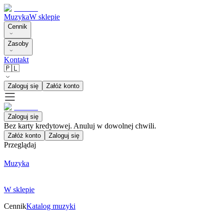
Muzyka
W sklepie
Cennik
Zasoby
Kontakt
🇵🇱
Zaloguj się
Załóż konto
Zaloguj się
Bez karty kredytowej. Anuluj w dowolnej chwili.
Załóż konto
Zaloguj się
Przeglądaj
Muzyka
W sklepie
Cennik
Katalog muzyki