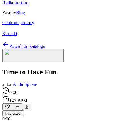
Radia In-store
Zasoby
Blog
Centrum pomocy
Kontakt
Powrót do katalogu
Time to Have Fun
autor:
AudioSphere
0:00
145 BPM
Kup utwór
0:00