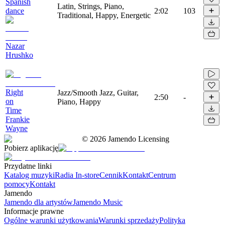
Spanish
Latin, Strings, Piano,
dance
2:02
103
Traditional, Happy, Energetic
Nazar
Hrushko
Right
Jazz/Smooth Jazz, Guitar,
2:50
-
on
Piano, Happy
Time
Frankie
Wayne
©
2026
Jamendo Licensing
Pobierz aplikację
Przydatne linki
Katalog muzyki
Radia In-store
Cennik
Kontakt
Centrum
pomocy
Kontakt
Jamendo
Jamendo dla artystów
Jamendo Music
Informacje prawne
Ogólne warunki użytkowania
Warunki sprzedaży
Polityka