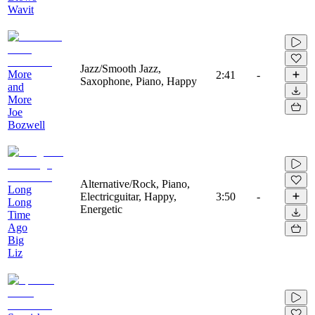
Wavit
Jazz/Smooth Jazz,
More
2:41
-
Saxophone, Piano, Happy
and
More
Joe
Bozwell
Alternative/Rock, Piano,
Long
Electricguitar, Happy,
3:50
-
Long
Energetic
Time
Ago
Big
Liz