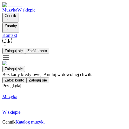
Muzyka
W sklepie
Cennik
Zasoby
Kontakt
🇵🇱
Zaloguj się
Załóż konto
Zaloguj się
Bez karty kredytowej. Anuluj w dowolnej chwili.
Załóż konto
Zaloguj się
Przeglądaj
Muzyka
W sklepie
Cennik
Katalog muzyki