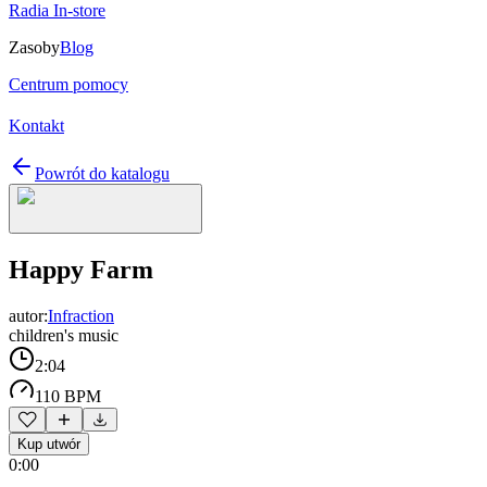
Radia In-store
Zasoby
Blog
Centrum pomocy
Kontakt
Powrót do katalogu
Happy Farm
autor:
Infraction
children's music
2:04
110 BPM
Kup utwór
0:00