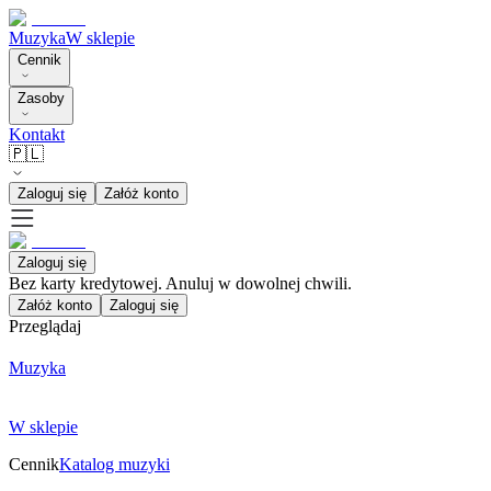
Muzyka
W sklepie
Cennik
Zasoby
Kontakt
🇵🇱
Zaloguj się
Załóż konto
Zaloguj się
Bez karty kredytowej. Anuluj w dowolnej chwili.
Załóż konto
Zaloguj się
Przeglądaj
Muzyka
W sklepie
Cennik
Katalog muzyki