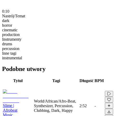
0:10
Nastrój/Temat
dark
horror
cinematic
production
Instrumenty
drums
percussion
Inne tagi
instrumental
Podobne utwory
Tytuł
Tagi
Długość
BPM
World/African/Afro-Beat,
Slime |
Synthesizer, Percussion,
2:52
-
Afrobeat
Clubbing, Dark, Happy
Music