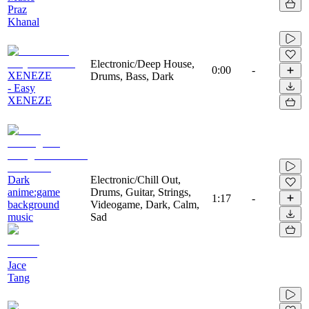
Praz
Khanal
Electronic/Deep House,
0:00
-
XENEZE
Drums, Bass, Dark
- Easy
XENEZE
Dark
Electronic/Chill Out,
anime:game
Drums, Guitar, Strings,
1:17
-
background
Videogame, Dark, Calm,
music
Sad
Jace
Tang