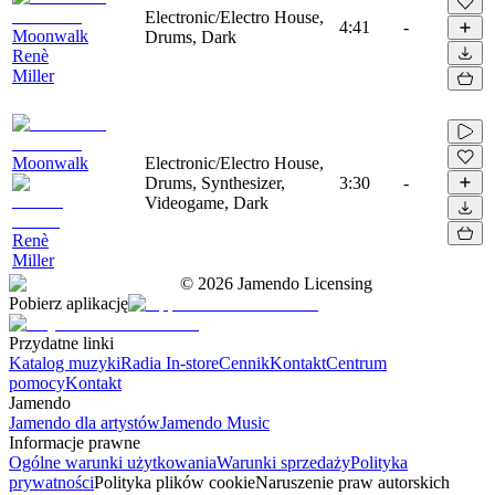
Electronic/Electro House,
4:41
-
Moonwalk
Drums, Dark
Renè
Miller
Moonwalk
Electronic/Electro House,
Drums, Synthesizer,
3:30
-
Videogame, Dark
Renè
Miller
©
2026
Jamendo Licensing
Pobierz aplikację
Przydatne linki
Katalog muzyki
Radia In-store
Cennik
Kontakt
Centrum
pomocy
Kontakt
Jamendo
Jamendo dla artystów
Jamendo Music
Informacje prawne
Ogólne warunki użytkowania
Warunki sprzedaży
Polityka
prywatności
Polityka plików cookie
Naruszenie praw autorskich