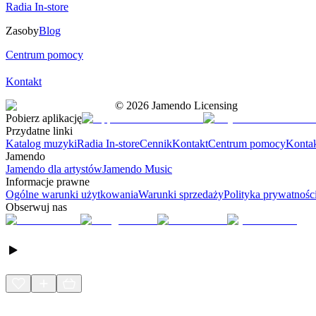
Radia In-store
Zasoby
Blog
Centrum pomocy
Kontakt
©
2026
Jamendo Licensing
Pobierz aplikację
Przydatne linki
Katalog muzyki
Radia In-store
Cennik
Kontakt
Centrum pomocy
Konta
Jamendo
Jamendo dla artystów
Jamendo Music
Informacje prawne
Ogólne warunki użytkowania
Warunki sprzedaży
Polityka prywatnośc
Obserwuj nas