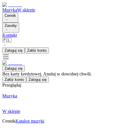
Muzyka
W sklepie
Cennik
Zasoby
Kontakt
🇵🇱
Zaloguj się
Załóż konto
Zaloguj się
Bez karty kredytowej. Anuluj w dowolnej chwili.
Załóż konto
Zaloguj się
Przeglądaj
Muzyka
W sklepie
Cennik
Katalog muzyki