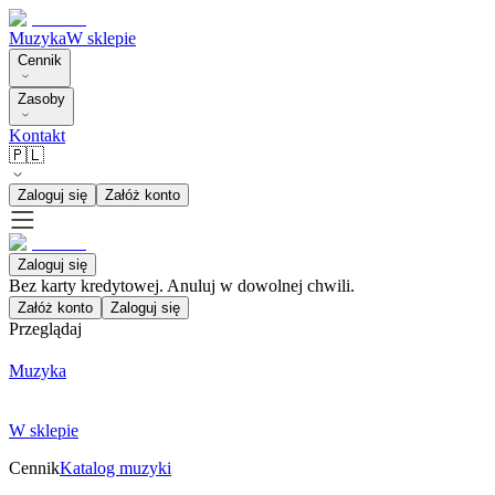
Muzyka
W sklepie
Cennik
Zasoby
Kontakt
🇵🇱
Zaloguj się
Załóż konto
Zaloguj się
Bez karty kredytowej. Anuluj w dowolnej chwili.
Załóż konto
Zaloguj się
Przeglądaj
Muzyka
W sklepie
Cennik
Katalog muzyki