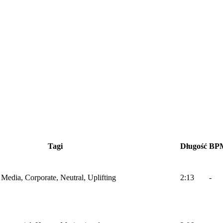
Tagi
Długość
BP
l Media, Corporate, Neutral, Uplifting
2:13
-