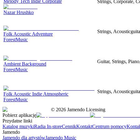
Melody Tech Indie Corporate
Strings, Corporate, 
Nazar Hrushko
Strings, Acousticguit
Folk Acoustic Adventure
ForestMusic
Guitar, Strings, Piano
Ambient Background
ForestMusic
Strings, Acousticguita
Folk Acoustic Indie Atmospheric
ForestMusic
©
2026
Jamendo Licensing
Pobierz aplikację
Przydatne linki
Katalog muzyki
Radia In-store
Cennik
Kontakt
Centrum pomocy
Konta
Jamendo
Jamendo dla artystów
Jamendo Music