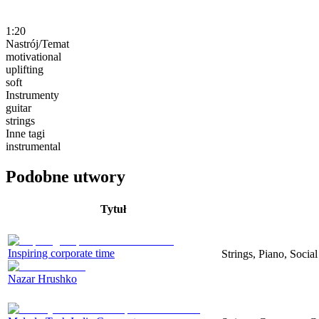
1:20
Nastrój/Temat
motivational
uplifting
soft
Instrumenty
guitar
strings
Inne tagi
instrumental
Podobne utwory
Tytuł
Inspiring corporate time
Strings, Piano, Socia
Nazar Hrushko