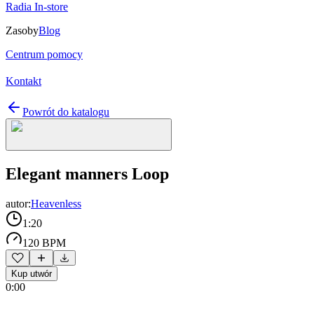
Radia In-store
Zasoby
Blog
Centrum pomocy
Kontakt
Powrót do katalogu
Elegant manners Loop
autor:
Heavenless
1:20
120 BPM
Kup utwór
0:00