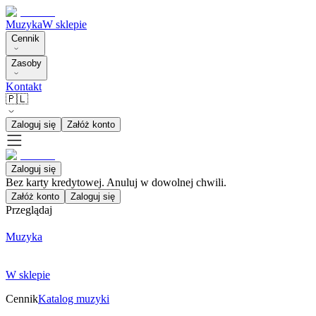
Muzyka
W sklepie
Cennik
Zasoby
Kontakt
🇵🇱
Zaloguj się
Załóż konto
Zaloguj się
Bez karty kredytowej. Anuluj w dowolnej chwili.
Załóż konto
Zaloguj się
Przeglądaj
Muzyka
W sklepie
Cennik
Katalog muzyki