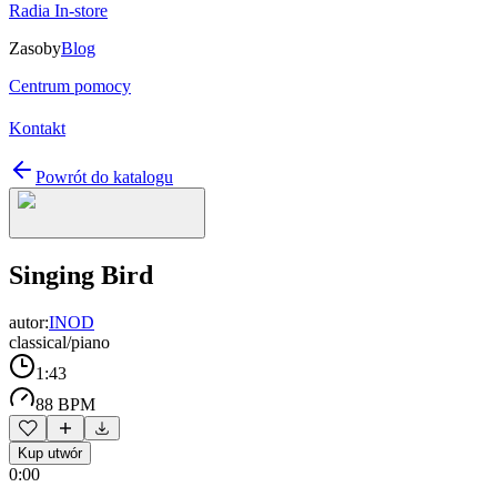
Radia In-store
Zasoby
Blog
Centrum pomocy
Kontakt
Powrót do katalogu
Singing Bird
autor:
INOD
classical/piano
1:43
88 BPM
Kup utwór
0:00