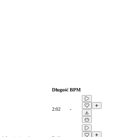
Długość
BPM
2:02
-