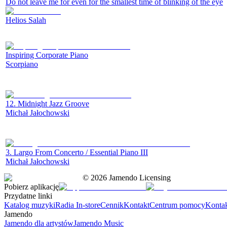
Do not leave me for even for the smallest time of blinking of the eye
Helios Salah
Inspiring Corporate Piano
Scorpiano
12. Midnight Jazz Groove
Michał Jałochowski
3. Largo From Concerto / Essential Piano III
Michał Jałochowski
©
2026
Jamendo Licensing
Pobierz aplikację
Przydatne linki
Katalog muzyki
Radia In-store
Cennik
Kontakt
Centrum pomocy
Konta
Jamendo
Jamendo dla artystów
Jamendo Music