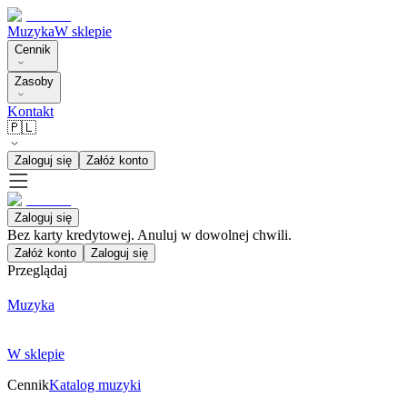
Muzyka
W sklepie
Cennik
Zasoby
Kontakt
🇵🇱
Zaloguj się
Załóż konto
Zaloguj się
Bez karty kredytowej. Anuluj w dowolnej chwili.
Załóż konto
Zaloguj się
Przeglądaj
Muzyka
W sklepie
Cennik
Katalog muzyki