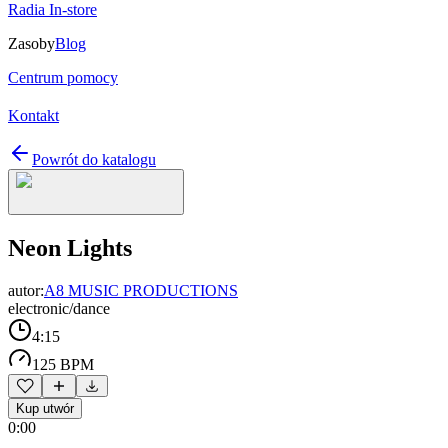
Radia In-store
Zasoby
Blog
Centrum pomocy
Kontakt
Powrót do katalogu
Neon Lights
autor:
A8 MUSIC PRODUCTIONS
electronic/dance
4:15
125 BPM
Kup utwór
0:00