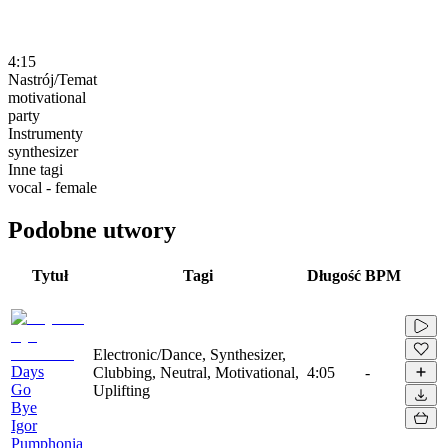
4:15
Nastrój/Temat
motivational
party
Instrumenty
synthesizer
Inne tagi
vocal - female
Podobne utwory
Tytuł
Tagi
Długość
BPM
Electronic/Dance, Synthesizer,
Days
Clubbing, Neutral, Motivational,
4:05
-
Go
Uplifting
Bye
Igor
Pumphonia