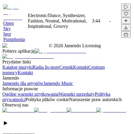
Electronic/Dance, Synthesizer,
Fashion, Neutral, Motivational,
3:44
-
Open
Inspirational, Groovy
Sky
Igor
Pumphonia
©
2026
Jamendo Licensing
Pobierz aplikację
Przydatne linki
Katalog muzyki
Radia In-store
Cennik
Kontakt
Centrum
pomocy
Kontakt
Jamendo
Jamendo dla artystów
Jamendo Music
Informacje prawne
Ogólne warunki użytkowania
Warunki sprzedaży
Polityka
prywatności
Polityka plików cookie
Naruszenie praw autorskich
Obserwuj nas