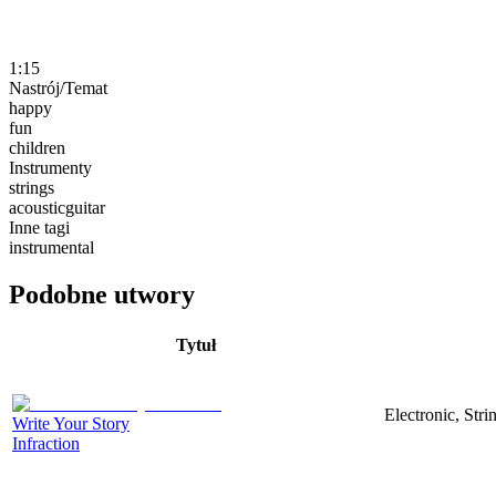
1:15
Nastrój/Temat
happy
fun
children
Instrumenty
strings
acousticguitar
Inne tagi
instrumental
Podobne utwory
Tytuł
Electronic, Str
Write Your Story
Infraction