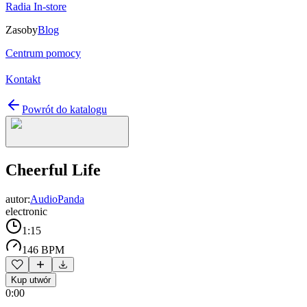
Radia In-store
Zasoby
Blog
Centrum pomocy
Kontakt
Powrót do katalogu
Cheerful Life
autor:
AudioPanda
electronic
1:15
146 BPM
Kup utwór
0:00