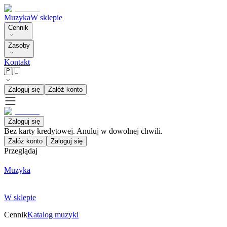
Muzyka
W sklepie
Cennik
Zasoby
Kontakt
🇵🇱
Zaloguj się
Załóż konto
Zaloguj się
Bez karty kredytowej. Anuluj w dowolnej chwili.
Załóż konto
Zaloguj się
Przeglądaj
Muzyka
W sklepie
Cennik
Katalog muzyki