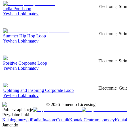
Electronic, Str
India Pop Loop
Yevhen Lokhmatov
Electronic, Str
Summer Hip Hop Loop
Yevhen Lokhmatov
Electronic, Str
Positive Corporate Loop
Yevhen Lokhmatov
Electronic, Gui
Uplifting and Inspiring Corporate Loop
Yevhen Lokhmatov
©
2026
Jamendo Licensing
Pobierz aplikację
Przydatne linki
Katalog muzyki
Radia In-store
Cennik
Kontakt
Centrum pomocy
Konta
Jamendo