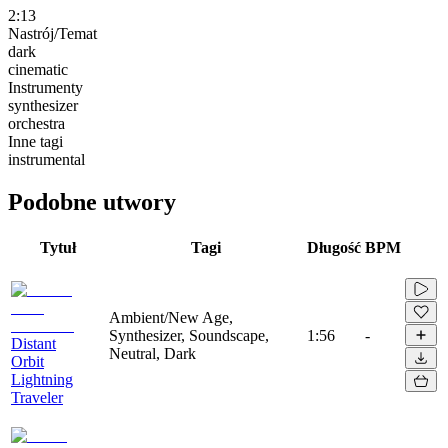
2:13
Nastrój/Temat
dark
cinematic
Instrumenty
synthesizer
orchestra
Inne tagi
instrumental
Podobne utwory
Tytuł
Tagi
Długość
BPM
Ambient/New Age,
Synthesizer, Soundscape,
1:56
-
Distant
Neutral, Dark
Orbit
Lightning
Traveler