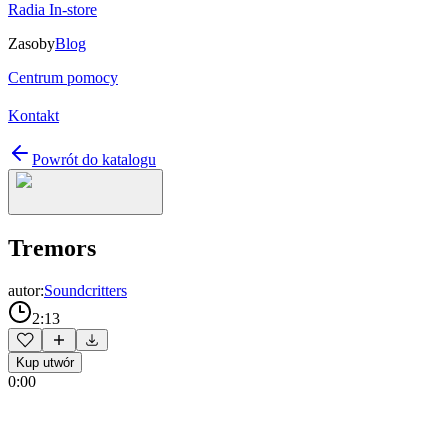
Radia In-store
Zasoby
Blog
Centrum pomocy
Kontakt
Powrót do katalogu
Tremors
autor:
Soundcritters
2:13
Kup utwór
0:00