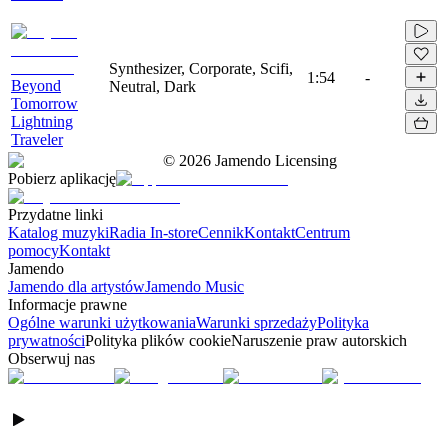
Synthesizer, Corporate, Scifi,
1:54
-
Beyond
Neutral, Dark
Tomorrow
Lightning
Traveler
©
2026
Jamendo Licensing
Pobierz aplikację
Przydatne linki
Katalog muzyki
Radia In-store
Cennik
Kontakt
Centrum
pomocy
Kontakt
Jamendo
Jamendo dla artystów
Jamendo Music
Informacje prawne
Ogólne warunki użytkowania
Warunki sprzedaży
Polityka
prywatności
Polityka plików cookie
Naruszenie praw autorskich
Obserwuj nas