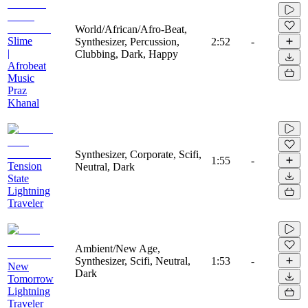
World/African/Afro-Beat,
Slime
Synthesizer, Percussion,
2:52
-
|
Clubbing, Dark, Happy
Afrobeat
Music
Praz
Khanal
Synthesizer, Corporate, Scifi,
1:55
-
Tension
Neutral, Dark
State
Lightning
Traveler
Ambient/New Age,
Synthesizer, Scifi, Neutral,
1:53
-
New
Dark
Tomorrow
Lightning
Traveler