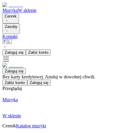
Muzyka
W sklepie
Cennik
Zasoby
Kontakt
🇵🇱
Zaloguj się
Załóż konto
Zaloguj się
Bez karty kredytowej. Anuluj w dowolnej chwili.
Załóż konto
Zaloguj się
Przeglądaj
Muzyka
W sklepie
Cennik
Katalog muzyki