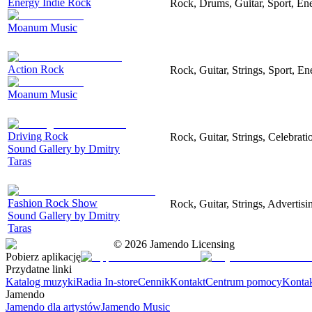
Energy Indie Rock
Rock, Drums, Guitar, Sport, Ene
Moanum Music
Action Rock
Rock, Guitar, Strings, Sport, En
Moanum Music
Driving Rock
Rock, Guitar, Strings, Celebrat
Sound Gallery by Dmitry
Taras
Fashion Rock Show
Rock, Guitar, Strings, Advertisi
Sound Gallery by Dmitry
Taras
©
2026
Jamendo Licensing
Pobierz aplikację
Przydatne linki
Katalog muzyki
Radia In-store
Cennik
Kontakt
Centrum pomocy
Konta
Jamendo
Jamendo dla artystów
Jamendo Music