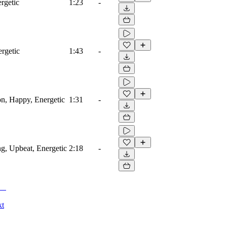
rgetic
1:23
-
ergetic
1:43
-
ion, Happy, Energetic
1:31
-
ng, Upbeat, Energetic
2:18
-
kt