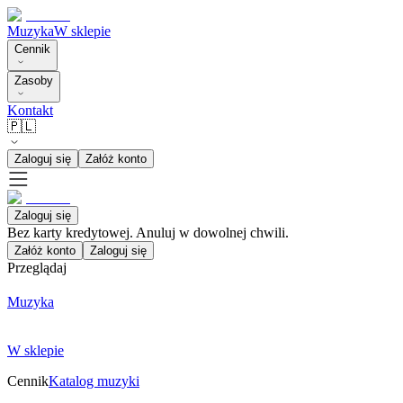
Muzyka
W sklepie
Cennik
Zasoby
Kontakt
🇵🇱
Zaloguj się
Załóż konto
Zaloguj się
Bez karty kredytowej. Anuluj w dowolnej chwili.
Załóż konto
Zaloguj się
Przeglądaj
Muzyka
W sklepie
Cennik
Katalog muzyki