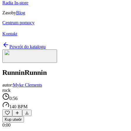
Radia In-store
Zasoby
Blog
Centrum pomocy
Kontakt
Powrót do katalogu
RunninRunnin
autor:
Myke Clements
rock
0:56
140 BPM
Kup utwór
0:00