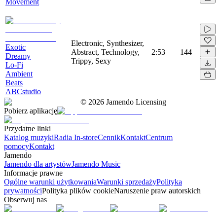
Movement
Electronic, Synthesizer,
Exotic
Abstract, Technology,
2:53
144
Dreamy
Trippy, Sexy
Lo-Fi
Ambient
Beats
ABCstudio
©
2026
Jamendo Licensing
Pobierz aplikację
Przydatne linki
Katalog muzyki
Radia In-store
Cennik
Kontakt
Centrum
pomocy
Kontakt
Jamendo
Jamendo dla artystów
Jamendo Music
Informacje prawne
Ogólne warunki użytkowania
Warunki sprzedaży
Polityka
prywatności
Polityka plików cookie
Naruszenie praw autorskich
Obserwuj nas