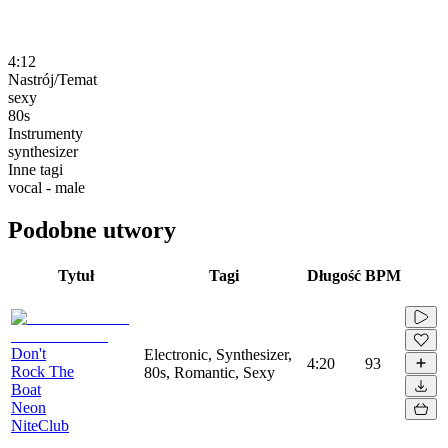
4:12
Nastrój/Temat
sexy
80s
Instrumenty
synthesizer
Inne tagi
vocal - male
Podobne utwory
Tytuł
Tagi
Długość
BPM
Don't
Electronic, Synthesizer,
4:20
93
Rock The
80s, Romantic, Sexy
Boat
Neon
NiteClub