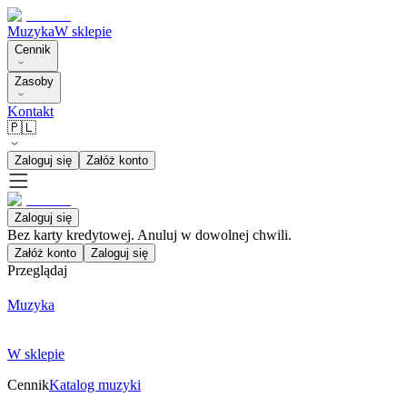
Muzyka
W sklepie
Cennik
Zasoby
Kontakt
🇵🇱
Zaloguj się
Załóż konto
Zaloguj się
Bez karty kredytowej. Anuluj w dowolnej chwili.
Załóż konto
Zaloguj się
Przeglądaj
Muzyka
W sklepie
Cennik
Katalog muzyki