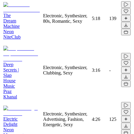
The
Electronic, Synthesizer,
5:18
139
Dream
80s, Romantic, Sexy
Machine
Neon
NiteClub
Deep
Electronic, Synthesizer,
Secrets |
3:16
-
Clubbing, Sexy
Slap
House
Music
Praz
Khanal
Electronic, Synthesizer,
Electric
Advertising, Fashion,
4:26
125
Delight
Energetic, Sexy
Neon