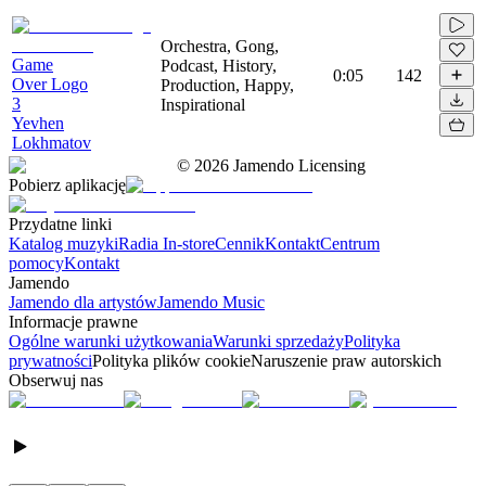
Orchestra, Gong,
Game
Podcast, History,
0:05
142
Over Logo
Production, Happy,
3
Inspirational
Yevhen
Lokhmatov
©
2026
Jamendo Licensing
Pobierz aplikację
Przydatne linki
Katalog muzyki
Radia In-store
Cennik
Kontakt
Centrum
pomocy
Kontakt
Jamendo
Jamendo dla artystów
Jamendo Music
Informacje prawne
Ogólne warunki użytkowania
Warunki sprzedaży
Polityka
prywatności
Polityka plików cookie
Naruszenie praw autorskich
Obserwuj nas