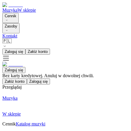
Muzyka
W sklepie
Cennik
Zasoby
Kontakt
🇵🇱
Zaloguj się
Załóż konto
Zaloguj się
Bez karty kredytowej. Anuluj w dowolnej chwili.
Załóż konto
Zaloguj się
Przeglądaj
Muzyka
W sklepie
Cennik
Katalog muzyki