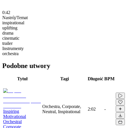
0:42
Nastrój/Temat
inspirational
uplifting
drama
cinematic
trailer
Instrumenty
orchestra
Podobne utwory
Tytuł
Tagi
Długość
BPM
Orchestra, Corporate,
2:02
-
Inspiring
Neutral, Inspirational
Motivational
Orchestral
Corporate