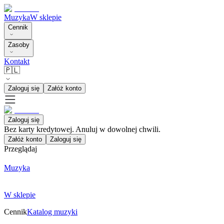
Muzyka
W sklepie
Cennik
Zasoby
Kontakt
🇵🇱
Zaloguj się
Załóż konto
Zaloguj się
Bez karty kredytowej. Anuluj w dowolnej chwili.
Załóż konto
Zaloguj się
Przeglądaj
Muzyka
W sklepie
Cennik
Katalog muzyki