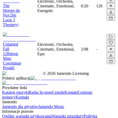
Electronic, Orchestra,
The
Cinematic, Emotional,
0:20
126
Heroes do
Energetic
Not Die
Loop 3
Thesieryj
Untamed
Electronic, Orchestra,
Fall
Cinematic, Emotional,
2:08
-
128sloop
Epic
Marc
Corominas
Pujadó
©
2026
Jamendo Licensing
Pobierz aplikację
Przydatne linki
Katalog muzyki
Radia In-store
Cennik
Kontakt
Centrum
pomocy
Kontakt
Jamendo
Jamendo dla artystów
Jamendo Music
Informacje prawne
Ogólne warunki użytkowania
Warunki sprzedaży
Polityka