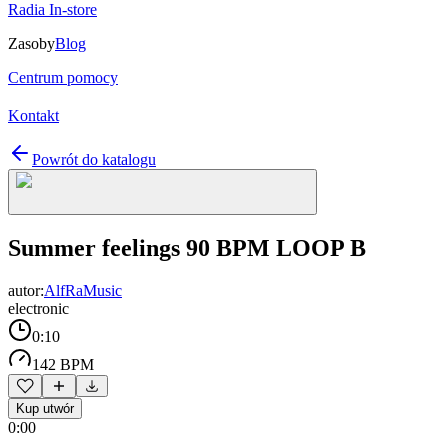
Radia In-store
Zasoby
Blog
Centrum pomocy
Kontakt
Powrót do katalogu
Summer feelings 90 BPM LOOP B
autor:
AlfRaMusic
electronic
0:10
142 BPM
Kup utwór
0:00