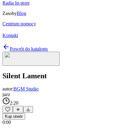
Radia In-store
Zasoby
Blog
Centrum pomocy
Kontakt
Powrót do katalogu
Silent Lament
autor:
BGM Studio
jazz
2:20
Kup utwór
0:00