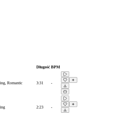
Długość
BPM
xing, Romantic
3:31
-
xing
2:23
-