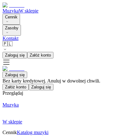
Muzyka
W sklepie
Cennik
Zasoby
Kontakt
🇵🇱
Zaloguj się
Załóż konto
Zaloguj się
Bez karty kredytowej. Anuluj w dowolnej chwili.
Załóż konto
Zaloguj się
Przeglądaj
Muzyka
W sklepie
Cennik
Katalog muzyki