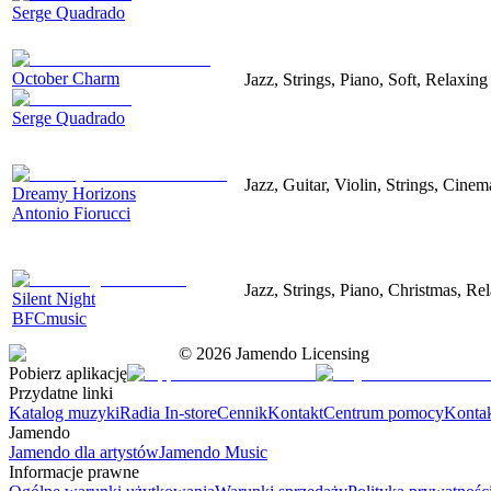
Serge Quadrado
October Charm
Jazz, Strings, Piano, Soft, Relaxing
Serge Quadrado
Jazz, Guitar, Violin, Strings, Cinem
Dreamy Horizons
Antonio Fiorucci
Jazz, Strings, Piano, Christmas, Re
Silent Night
BFCmusic
©
2026
Jamendo Licensing
Pobierz aplikację
Przydatne linki
Katalog muzyki
Radia In-store
Cennik
Kontakt
Centrum pomocy
Konta
Jamendo
Jamendo dla artystów
Jamendo Music
Informacje prawne