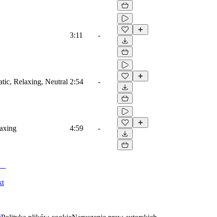
3:11
-
atic, Relaxing, Neutral
2:54
-
laxing
4:59
-
kt