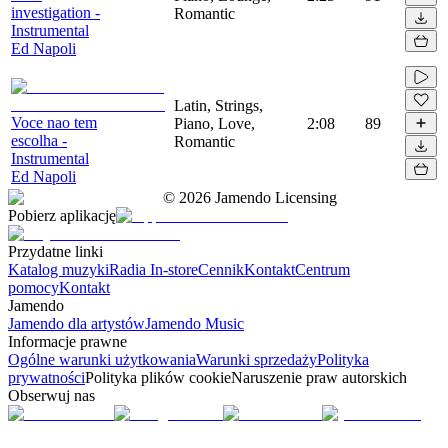
investigation -
Romantic
Instrumental
Ed Napoli
Latin, Strings,
Voce nao tem
Piano, Love,
2:08
89
escolha -
Romantic
Instrumental
Ed Napoli
©
2026
Jamendo Licensing
Pobierz aplikację
Przydatne linki
Katalog muzyki
Radia In-store
Cennik
Kontakt
Centrum
pomocy
Kontakt
Jamendo
Jamendo dla artystów
Jamendo Music
Informacje prawne
Ogólne warunki użytkowania
Warunki sprzedaży
Polityka
prywatności
Polityka plików cookie
Naruszenie praw autorskich
Obserwuj nas