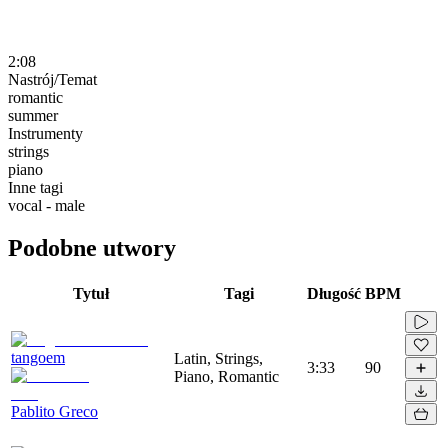
2:08
Nastrój/Temat
romantic
summer
Instrumenty
strings
piano
Inne tagi
vocal - male
Podobne utwory
Tytuł
Tagi
Długość
BPM
tangoem
Latin, Strings,
3:33
90
Piano, Romantic
Pablito Greco