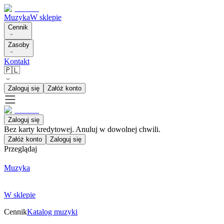
Muzyka
W sklepie
Cennik
Zasoby
Kontakt
🇵🇱
Zaloguj się
Załóż konto
Zaloguj się
Bez karty kredytowej. Anuluj w dowolnej chwili.
Załóż konto
Zaloguj się
Przeglądaj
Muzyka
W sklepie
Cennik
Katalog muzyki