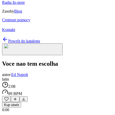
Radia In-store
Zasoby
Blog
Centrum pomocy
Kontakt
Powrót do katalogu
Voce nao tem escolha
autor:
Ed Napoli
latin
2:08
89 BPM
Kup utwór
0:00