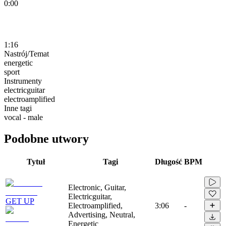
0:00
1:16
Nastrój/Temat
energetic
sport
Instrumenty
electricguitar
electroamplified
Inne tagi
vocal - male
Podobne utwory
Tytuł
Tagi
Długość
BPM
Electronic, Guitar,
Electricguitar,
GET UP
Electroamplified,
3:06
-
Advertising, Neutral,
Energetic