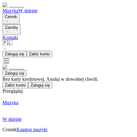
Muzyka
W sklepie
Cennik
Zasoby
Kontakt
🇵🇱
Zaloguj się
Załóż konto
Zaloguj się
Bez karty kredytowej. Anuluj w dowolnej chwili.
Załóż konto
Zaloguj się
Przeglądaj
Muzyka
W sklepie
Cennik
Katalog muzyki