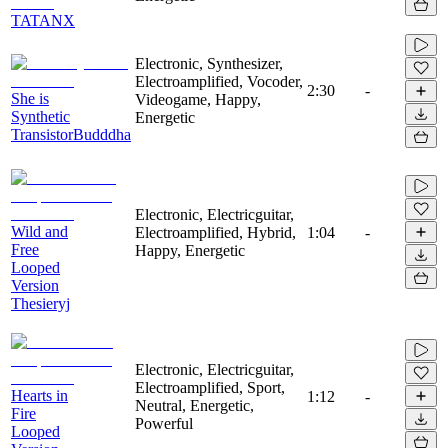
TATANX
Electronic, Synthesizer,
Electroamplified, Vocoder,
2:30
-
She is
Videogame, Happy,
Synthetic
Energetic
TransistorBudddha
Electronic, Electricguitar,
Wild and
Electroamplified, Hybrid,
1:04
-
Free
Happy, Energetic
Looped
Version
Thesieryj
Electronic, Electricguitar,
Electroamplified, Sport,
Hearts in
1:12
-
Neutral, Energetic,
Fire
Powerful
Looped