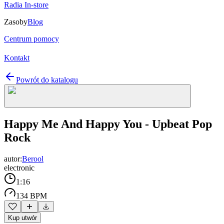
Radia In-store
Zasoby
Blog
Centrum pomocy
Kontakt
Powrót do katalogu
Happy Me And Happy You - Upbeat Pop
Rock
autor:
Berool
electronic
1:16
134 BPM
Kup utwór