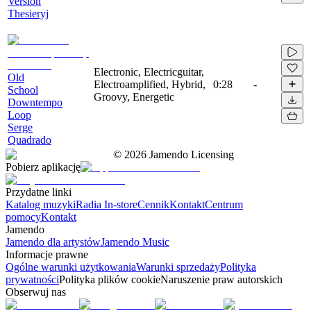
Version
Thesieryj
Electronic, Electricguitar,
Old
Electroamplified, Hybrid,
0:28
-
School
Groovy, Energetic
Downtempo
Loop
Serge
Quadrado
©
2026
Jamendo Licensing
Pobierz aplikację
Przydatne linki
Katalog muzyki
Radia In-store
Cennik
Kontakt
Centrum
pomocy
Kontakt
Jamendo
Jamendo dla artystów
Jamendo Music
Informacje prawne
Ogólne warunki użytkowania
Warunki sprzedaży
Polityka
prywatności
Polityka plików cookie
Naruszenie praw autorskich
Obserwuj nas