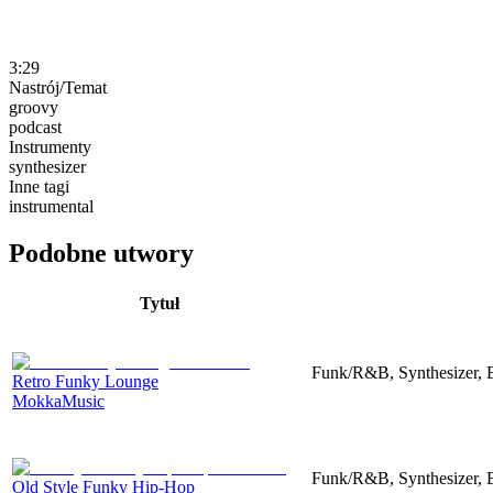
3:29
Nastrój/Temat
groovy
podcast
Instrumenty
synthesizer
Inne tagi
instrumental
Podobne utwory
Tytuł
Funk/R&B, Synthesizer, 
Retro Funky Lounge
MokkaMusic
Funk/R&B, Synthesizer, 
Old Style Funky Hip-Hop