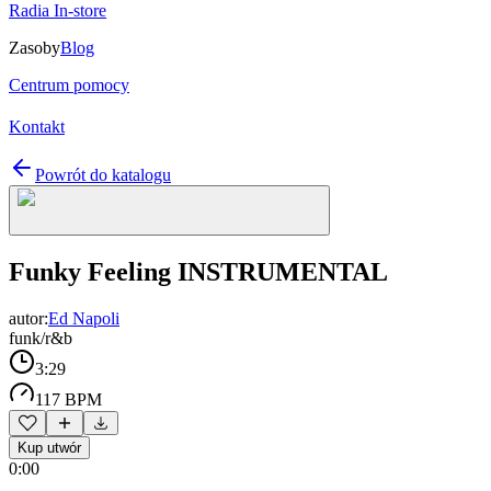
Radia In-store
Zasoby
Blog
Centrum pomocy
Kontakt
Powrót do katalogu
Funky Feeling INSTRUMENTAL
autor:
Ed Napoli
funk/r&b
3:29
117 BPM
Kup utwór
0:00