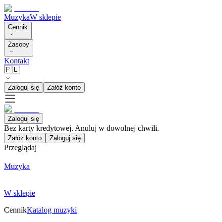
Muzyka
W sklepie
Cennik
Zasoby
Kontakt
🇵🇱
Zaloguj się
Załóż konto
Zaloguj się
Bez karty kredytowej. Anuluj w dowolnej chwili.
Załóż konto
Zaloguj się
Przeglądaj
Muzyka
W sklepie
Cennik
Katalog muzyki