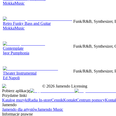
MokkaMusic
Funk/R&B, Synthesizer, 
Retro Funky Bass and Guitar
MokkaMusic
Funk/R&B, Synthesizer, C
Contemplate
Igor Pumphonia
Funk/R&B, Synthesizer, 
Theater Instrumental
Ed Napoli
©
2026
Jamendo Licensing
Pobierz aplikację
Przydatne linki
Katalog muzyki
Radia In-store
Cennik
Kontakt
Centrum pomocy
Konta
Jamendo
Jamendo dla artystów
Jamendo Music
Informacje prawne