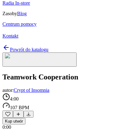
Radia In-store
Zasoby
Blog
Centrum pomocy
Kontakt
Powrót do katalogu
Teamwork Cooperation
autor:
Crypt of Insomnia
4:00
107 BPM
Kup utwór
0:00