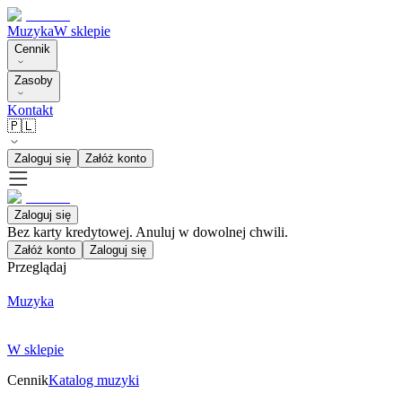
Muzyka
W sklepie
Cennik
Zasoby
Kontakt
🇵🇱
Zaloguj się
Załóż konto
Zaloguj się
Bez karty kredytowej. Anuluj w dowolnej chwili.
Załóż konto
Zaloguj się
Przeglądaj
Muzyka
W sklepie
Cennik
Katalog muzyki