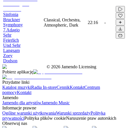
Sinfonia
Bruckner
Classical, Orchestra,
22:16
-
Symphony
Atmospheric, Dark
7 Adagio
Sehr
Feierlich
Und Sehr
Langsam
Zoey
Dodson
©
2026
Jamendo Licensing
Pobierz aplikację
Przydatne linki
Katalog muzyki
Radia In-store
Cennik
Kontakt
Centrum
pomocy
Kontakt
Jamendo
Jamendo dla artystów
Jamendo Music
Informacje prawne
Ogólne warunki użytkowania
Warunki sprzedaży
Polityka
prywatności
Polityka plików cookie
Naruszenie praw autorskich
Obserwuj nas