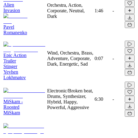
Alien
Orchestra, Action,
Invasion
Corporate, Neutral,
1:46
-
Dark
Pavel
Romanenko
Wind, Orchestra, Brass,
Epic Action
Adventure, Corporate,
0:07
-
Trailer
Dark, Energetic, Sad
Stinger
Yevhen
Lokhmatov
Electronic/Broken beat,
Drums, Synthesizer,
6:30
-
MiSkam -
Hybrid, Happy,
Roosted
Powerful, Aggressive
MiSkam