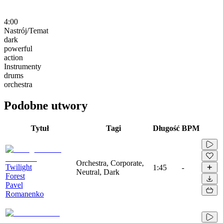
4:00
Nastrój/Temat
dark
powerful
action
Instrumenty
drums
orchestra
Podobne utwory
Tytuł
Tagi
Długość
BPM
Orchestra, Corporate,
Twilight
1:45
-
Neutral, Dark
Forest
Pavel
Romanenko