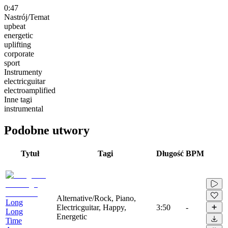
0:47
Nastrój/Temat
upbeat
energetic
uplifting
corporate
sport
Instrumenty
electricguitar
electroamplified
Inne tagi
instrumental
Podobne utwory
Tytuł
Tagi
Długość
BPM
Alternative/Rock, Piano,
Long
Electricguitar, Happy,
3:50
-
Long
Energetic
Time