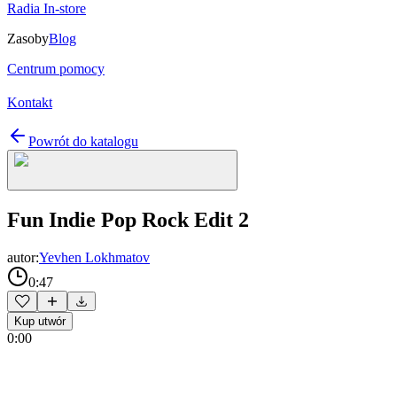
Radia In-store
Zasoby
Blog
Centrum pomocy
Kontakt
Powrót do katalogu
Fun Indie Pop Rock Edit 2
autor:
Yevhen Lokhmatov
0:47
Kup utwór
0:00