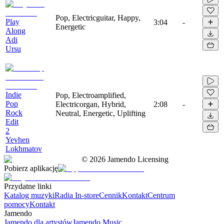
Pop, Electricguitar, Happy,
Play
3:04
-
Energetic
Along
Adi
Ursu
Indie
Pop, Electroamplified,
Pop
Electricorgan, Hybrid,
2:08
-
Rock
Neutral, Energetic, Uplifting
Edit
2
Yevhen
Lokhmatov
©
2026
Jamendo Licensing
Pobierz aplikację
Przydatne linki
Katalog muzyki
Radia In-store
Cennik
Kontakt
Centrum
pomocy
Kontakt
Jamendo
Jamendo dla artystów
Jamendo Music