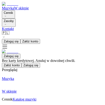
Muzyka
W sklepie
Cennik
Zasoby
Kontakt
🇵🇱
Zaloguj się
Załóż konto
Zaloguj się
Bez karty kredytowej. Anuluj w dowolnej chwili.
Załóż konto
Zaloguj się
Przeglądaj
Muzyka
W sklepie
Cennik
Katalog muzyki