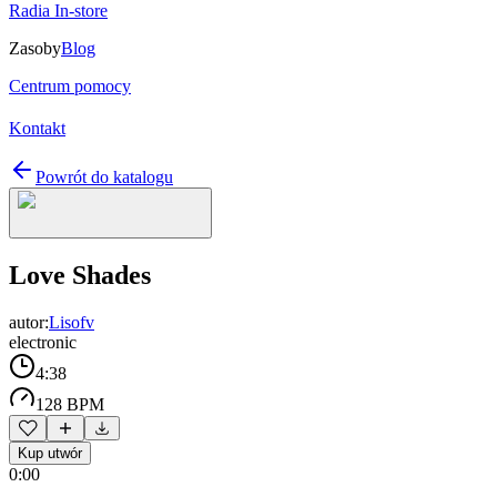
Radia In-store
Zasoby
Blog
Centrum pomocy
Kontakt
Powrót do katalogu
Love Shades
autor:
Lisofv
electronic
4:38
128 BPM
Kup utwór
0:00