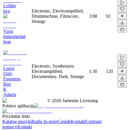
Lofilm
two
Electronic, Electroamplified,
Drummachine, Filmscore,
3:08
92
Strange
Vzen
instrumental
beat
Electronic, Synthesizer,
Leave
Electroamplified,
1:30
120
Only
Documentary, Dark, Strange
Footsteps
Ben
K
Adams
©
2026
Jamendo Licensing
Pobierz aplikację
Przydatne linki
Katalog muzyki
Radia In-store
Cennik
Kontakt
Centrum
pomocy
Kontakt