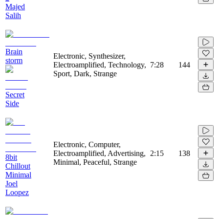
Majed
Salih
Brain
Electronic, Synthesizer,
storm
Electroamplified, Technology,
7:28
144
Sport, Dark, Strange
Secret
Side
Electronic, Computer,
Electroamplified, Advertising,
2:15
138
8bit
Minimal, Peaceful, Strange
Chillout
Minimal
Joel
Loopez