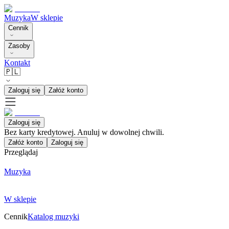
Muzyka
W sklepie
Cennik
Zasoby
Kontakt
🇵🇱
Zaloguj się
Załóż konto
Zaloguj się
Bez karty kredytowej. Anuluj w dowolnej chwili.
Załóż konto
Zaloguj się
Przeglądaj
Muzyka
W sklepie
Cennik
Katalog muzyki