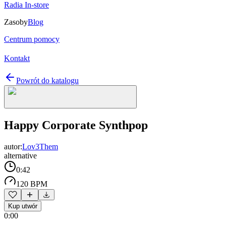
Radia In-store
Zasoby
Blog
Centrum pomocy
Kontakt
Powrót do katalogu
Happy Corporate Synthpop
autor:
Lov3Them
alternative
0:42
120 BPM
Kup utwór
0:00