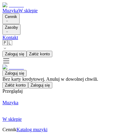
Muzyka
W sklepie
Cennik
Zasoby
Kontakt
🇵🇱
Zaloguj się
Załóż konto
Zaloguj się
Bez karty kredytowej. Anuluj w dowolnej chwili.
Załóż konto
Zaloguj się
Przeglądaj
Muzyka
W sklepie
Cennik
Katalog muzyki