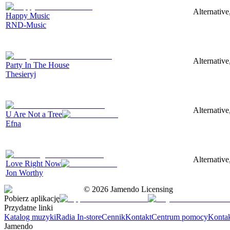
Alternative
Happy Music
RND-Music
Alternative
Party In The House
Thesieryj
Alternative
U Are Not a Tree
Efna
Alternative
Love Right Now
Jon Worthy
©
2026
Jamendo Licensing
Pobierz aplikację
Przydatne linki
Katalog muzyki
Radia In-store
Cennik
Kontakt
Centrum pomocy
Konta
Jamendo