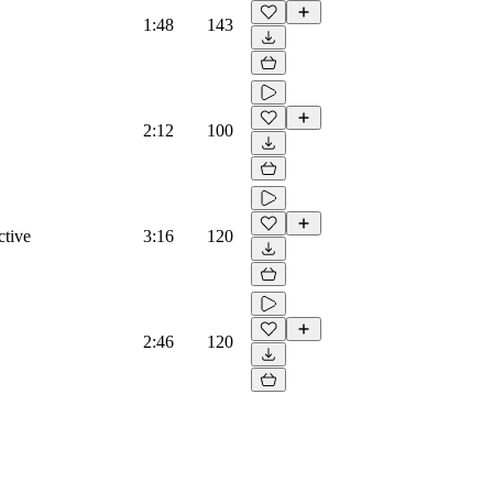
1:48
143
2:12
100
ctive
3:16
120
2:46
120