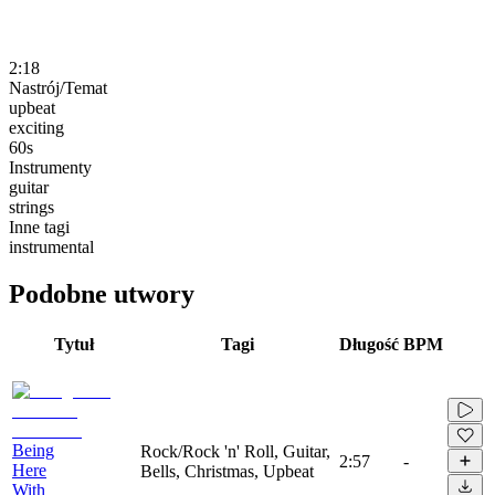
2:18
Nastrój/Temat
upbeat
exciting
60s
Instrumenty
guitar
strings
Inne tagi
instrumental
Podobne utwory
Tytuł
Tagi
Długość
BPM
Being
Rock/Rock 'n' Roll, Guitar,
2:57
-
Here
Bells, Christmas, Upbeat
With