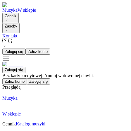
Muzyka
W sklepie
Cennik
Zasoby
Kontakt
🇵🇱
Zaloguj się
Załóż konto
Zaloguj się
Bez karty kredytowej. Anuluj w dowolnej chwili.
Załóż konto
Zaloguj się
Przeglądaj
Muzyka
W sklepie
Cennik
Katalog muzyki