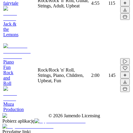
Rock/Rock 'n' Roll, Guitar,
fairytale
4:55
115
Strings, Adult, Upbeat
Jack &
the
Lemons
Piano
Fun
Rock/Rock 'n' Roll,
Rock
Strings, Piano, Children,
2:00
145
and
Upbeat, Fun
Roll
Muza
Production
©
2026
Jamendo Licensing
Pobierz aplikację
Przydatne linki