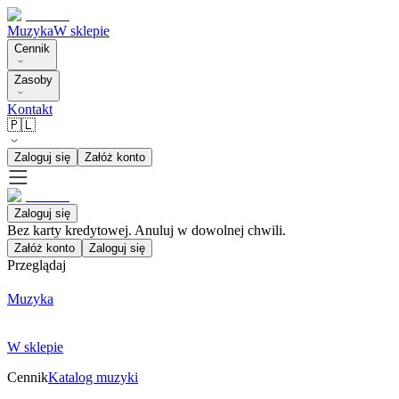
Muzyka
W sklepie
Cennik
Zasoby
Kontakt
🇵🇱
Zaloguj się
Załóż konto
Zaloguj się
Bez karty kredytowej. Anuluj w dowolnej chwili.
Załóż konto
Zaloguj się
Przeglądaj
Muzyka
W sklepie
Cennik
Katalog muzyki