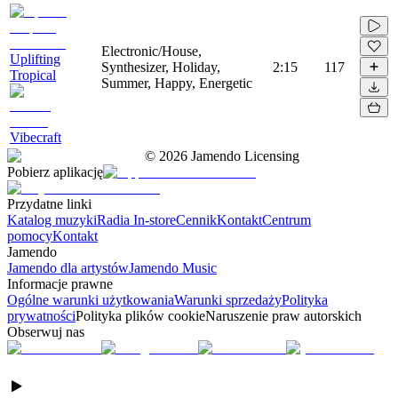
Electronic/House,
Uplifting
Synthesizer, Holiday,
2:15
117
Tropical
Summer, Happy, Energetic
Vibecraft
©
2026
Jamendo Licensing
Pobierz aplikację
Przydatne linki
Katalog muzyki
Radia In-store
Cennik
Kontakt
Centrum
pomocy
Kontakt
Jamendo
Jamendo dla artystów
Jamendo Music
Informacje prawne
Ogólne warunki użytkowania
Warunki sprzedaży
Polityka
prywatności
Polityka plików cookie
Naruszenie praw autorskich
Obserwuj nas