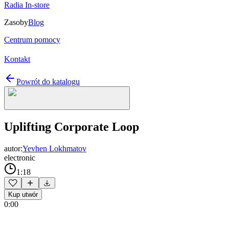
Radia In-store
Zasoby
Blog
Centrum pomocy
Kontakt
Powrót do katalogu
Uplifting Corporate Loop
autor:
Yevhen Lokhmatov
electronic
1:18
Kup utwór
0:00