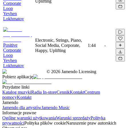
Uplifting
Corporate
Loop
Yevhen
Lokhmatov
Electronic, Strings, Piano,
Positive
Social Media, Corporate,
1:44
-
Corporate
Happy, Uplifting
Loop
Yevhen
Lokhmatov
©
2026
Jamendo Licensing
Pobierz aplikację
Przydatne linki
Katalog muzyki
Radia In-store
Cennik
Kontakt
Centrum
pomocy
Kontakt
Jamendo
Jamendo dla artystów
Jamendo Music
Informacje prawne
Ogólne warunki użytkowania
Warunki sprzedaży
Polityka
prywatności
Polityka plików cookie
Naruszenie praw autorskich