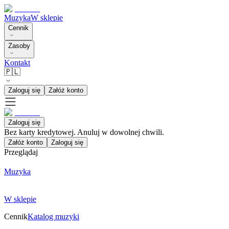
Muzyka
W sklepie
Cennik
Zasoby
Kontakt
🇵🇱
Zaloguj się
Załóż konto
Zaloguj się
Bez karty kredytowej. Anuluj w dowolnej chwili.
Załóż konto
Zaloguj się
Przeglądaj
Muzyka
W sklepie
Cennik
Katalog muzyki