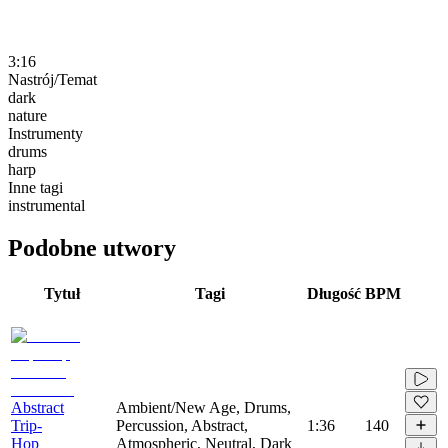
3:16
Nastrój/Temat
dark
nature
Instrumenty
drums
harp
Inne tagi
instrumental
Podobne utwory
Tytuł
Tagi
Długość
BPM
Abstract
Ambient/New Age, Drums,
Trip-
Percussion, Abstract,
1:36
140
Hop
Atmospheric, Neutral, Dark