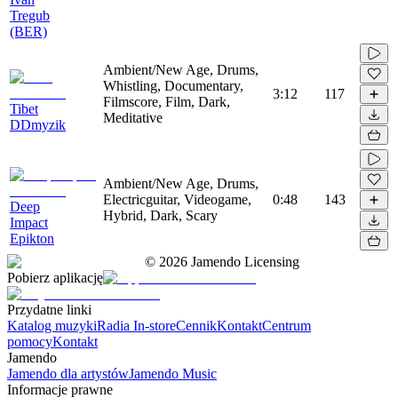
Tregub
(BER)
Ambient/New Age, Drums,
Whistling, Documentary,
3:12
117
Filmscore, Film, Dark,
Tibet
Meditative
DDmyzik
Ambient/New Age, Drums,
Electricguitar, Videogame,
0:48
143
Deep
Hybrid, Dark, Scary
Impact
Epikton
©
2026
Jamendo Licensing
Pobierz aplikację
Przydatne linki
Katalog muzyki
Radia In-store
Cennik
Kontakt
Centrum
pomocy
Kontakt
Jamendo
Jamendo dla artystów
Jamendo Music
Informacje prawne