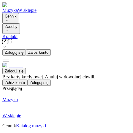
Muzyka
W sklepie
Cennik
Zasoby
Kontakt
🇵🇱
Zaloguj się
Załóż konto
Zaloguj się
Bez karty kredytowej. Anuluj w dowolnej chwili.
Załóż konto
Zaloguj się
Przeglądaj
Muzyka
W sklepie
Cennik
Katalog muzyki