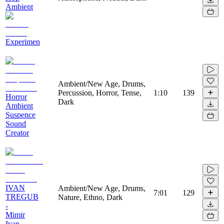
Ambient
Experimen
Ambient/New Age, Drums,
Percussion, Horror, Tense,
1:10
139
Horror
Dark
Ambient
Suspence
Sound
Creator
IVAN
Ambient/New Age, Drums,
7:01
129
TREGUB
Nature, Ethno, Dark
-
Mimir
Ivan