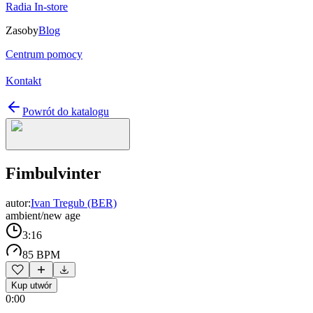
Radia In-store
Zasoby
Blog
Centrum pomocy
Kontakt
Powrót do katalogu
Fimbulvinter
autor:
Ivan Tregub (BER)
ambient/new age
3:16
85 BPM
Kup utwór
0:00