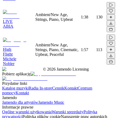
Ambient/New Age,
1:38
130
Strings, Piano, Upbeat
LIVE
ABIA
Ambient/New Age,
High
Strings, Piano, Cinematic,
1:57
113
Flight
Upbeat, Peaceful
Michele
Nobler
©
2026
Jamendo Licensing
Pobierz aplikację
Przydatne linki
Katalog muzyki
Radia In-store
Cennik
Kontakt
Centrum
pomocy
Kontakt
Jamendo
Jamendo dla artystów
Jamendo Music
Informacje prawne
Ogólne warunki użytkowania
Warunki sprzedaży
Polityka
prywatności
Polityka plików cookie
Naruszenie praw autorskich