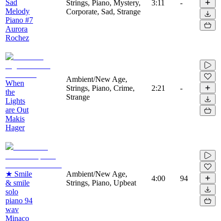
Sad
Strings, Piano, Mystery,
3:11
-
Melody
Corporate, Sad, Strange
Piano #7
Aurora
Rochez
Ambient/New Age,
When
Strings, Piano, Crime,
2:21
-
the
Strange
Lights
are Out
Makis
Hager
★ Smile
Ambient/New Age,
4:00
94
& smile
Strings, Piano, Upbeat
solo
piano 94
wav
Minaco