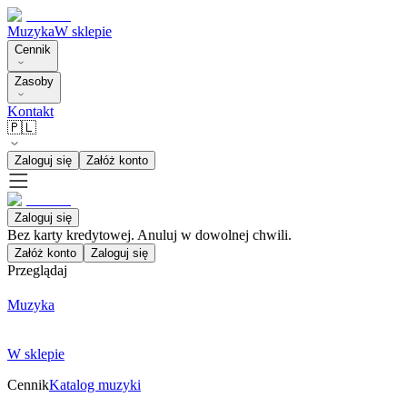
Muzyka
W sklepie
Cennik
Zasoby
Kontakt
🇵🇱
Zaloguj się
Załóż konto
Zaloguj się
Bez karty kredytowej. Anuluj w dowolnej chwili.
Załóż konto
Zaloguj się
Przeglądaj
Muzyka
W sklepie
Cennik
Katalog muzyki