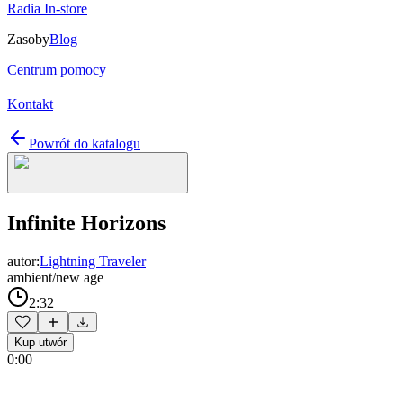
Radia In-store
Zasoby
Blog
Centrum pomocy
Kontakt
Powrót do katalogu
Infinite Horizons
autor:
Lightning Traveler
ambient/new age
2:32
Kup utwór
0:00