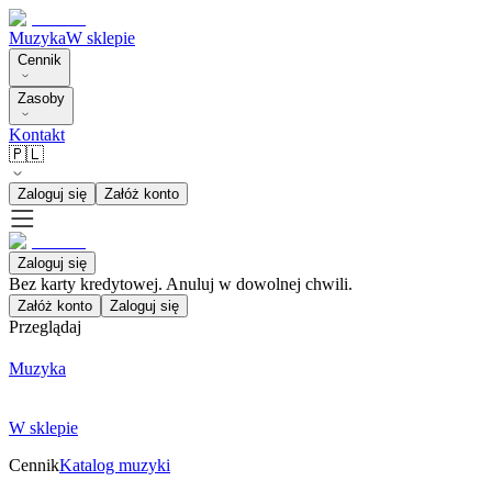
Muzyka
W sklepie
Cennik
Zasoby
Kontakt
🇵🇱
Zaloguj się
Załóż konto
Zaloguj się
Bez karty kredytowej. Anuluj w dowolnej chwili.
Załóż konto
Zaloguj się
Przeglądaj
Muzyka
W sklepie
Cennik
Katalog muzyki