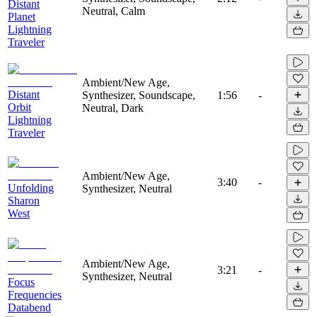
Distant
Neutral, Calm
Planet
Lightning
Traveler
Ambient/New Age,
Distant
Synthesizer, Soundscape,
1:56
-
Orbit
Neutral, Dark
Lightning
Traveler
Ambient/New Age,
3:40
-
Unfolding
Synthesizer, Neutral
Sharon
West
Ambient/New Age,
3:21
-
Synthesizer, Neutral
Focus
Frequencies
Databend