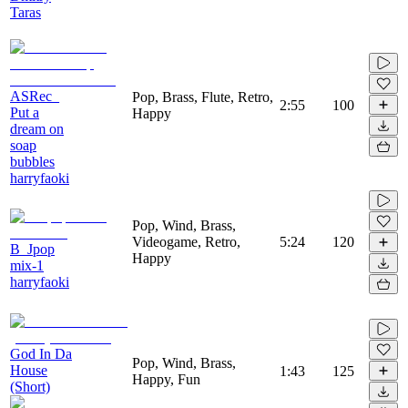
Taras
ASRec_
Pop, Brass, Flute, Retro,
2:55
100
Put a
Happy
dream on
soap
bubbles
harryfaoki
Pop, Wind, Brass,
Videogame, Retro,
5:24
120
B_Jpop
Happy
mix-1
harryfaoki
God In Da
Pop, Wind, Brass,
House
1:43
125
Happy, Fun
(Short)