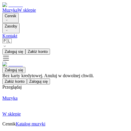
Muzyka
W sklepie
Cennik
Zasoby
Kontakt
🇵🇱
Zaloguj się
Załóż konto
Zaloguj się
Bez karty kredytowej. Anuluj w dowolnej chwili.
Załóż konto
Zaloguj się
Przeglądaj
Muzyka
W sklepie
Cennik
Katalog muzyki