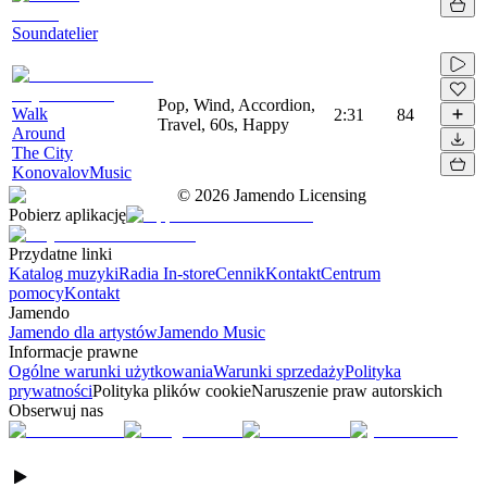
Soundatelier
Pop, Wind, Accordion,
Walk
2:31
84
Travel, 60s, Happy
Around
The City
KonovalovMusic
©
2026
Jamendo Licensing
Pobierz aplikację
Przydatne linki
Katalog muzyki
Radia In-store
Cennik
Kontakt
Centrum
pomocy
Kontakt
Jamendo
Jamendo dla artystów
Jamendo Music
Informacje prawne
Ogólne warunki użytkowania
Warunki sprzedaży
Polityka
prywatności
Polityka plików cookie
Naruszenie praw autorskich
Obserwuj nas