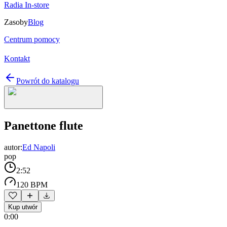
Radia In-store
Zasoby
Blog
Centrum pomocy
Kontakt
Powrót do katalogu
Panettone flute
autor:
Ed Napoli
pop
2:52
120 BPM
Kup utwór
0:00