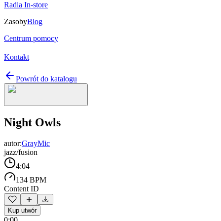
Radia In-store
Zasoby
Blog
Centrum pomocy
Kontakt
Powrót do katalogu
Night Owls
autor:
GrayMic
jazz/fusion
4:04
134 BPM
Content ID
Kup utwór
0:00