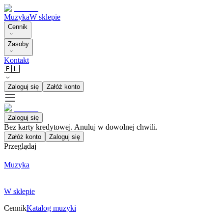
Muzyka
W sklepie
Cennik
Zasoby
Kontakt
🇵🇱
Zaloguj się
Załóż konto
Zaloguj się
Bez karty kredytowej. Anuluj w dowolnej chwili.
Załóż konto
Zaloguj się
Przeglądaj
Muzyka
W sklepie
Cennik
Katalog muzyki