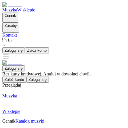
Muzyka
W sklepie
Cennik
Zasoby
Kontakt
🇵🇱
Zaloguj się
Załóż konto
Zaloguj się
Bez karty kredytowej. Anuluj w dowolnej chwili.
Załóż konto
Zaloguj się
Przeglądaj
Muzyka
W sklepie
Cennik
Katalog muzyki