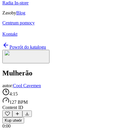
Radia In-store
Zasoby
Blog
Centrum pomocy
Kontakt
Powrót do katalogu
Mulherão
autor:
Cool Cavemen
4:15
127 BPM
Content ID
Kup utwór
0:00