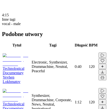
4:15
Inne tagi
vocal - male
Podobne utwory
Tytuł
Tagi
Długość
BPM
Electronic, Synthesizer,
Drummachine, Neutral,
0:40
120
Technological
Peaceful
Documentary
Yevhen
Lokhmatov
Synthesizer,
Drummachine, Corporate,
1:12
120
Technological
News, Neutral,
Documentary
Inspirational