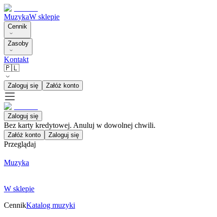
Muzyka
W sklepie
Cennik
Zasoby
Kontakt
🇵🇱
Zaloguj się
Załóż konto
Zaloguj się
Bez karty kredytowej. Anuluj w dowolnej chwili.
Załóż konto
Zaloguj się
Przeglądaj
Muzyka
W sklepie
Cennik
Katalog muzyki