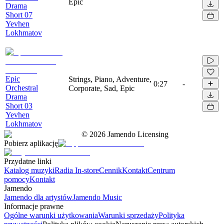
Epic
Drama
Short 07
Yevhen
Lokhmatov
Epic
Strings, Piano, Adventure,
0:27
-
Orchestral
Corporate, Sad, Epic
Drama
Short 03
Yevhen
Lokhmatov
©
2026
Jamendo Licensing
Pobierz aplikację
Przydatne linki
Katalog muzyki
Radia In-store
Cennik
Kontakt
Centrum
pomocy
Kontakt
Jamendo
Jamendo dla artystów
Jamendo Music
Informacje prawne
Ogólne warunki użytkowania
Warunki sprzedaży
Polityka