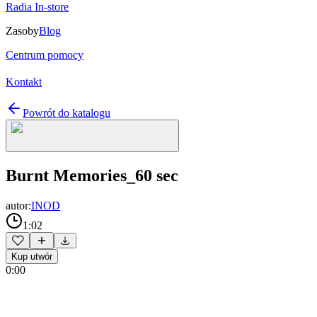
Radia In-store
Zasoby
Blog
Centrum pomocy
Kontakt
Powrót do katalogu
Burnt Memories_60 sec
autor:
INOD
1:02
Kup utwór
0:00