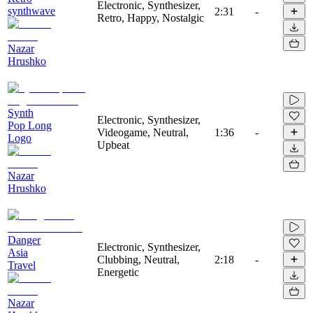
Electronic, Synthesizer,
synthwave
2:31
-
Retro, Happy, Nostalgic
Nazar
Hrushko
Synth
Electronic, Synthesizer,
Pop Long
Videogame, Neutral,
1:36
-
Logo
Upbeat
Nazar
Hrushko
Danger
Electronic, Synthesizer,
Asia
Clubbing, Neutral,
2:18
-
Travel
Energetic
Nazar