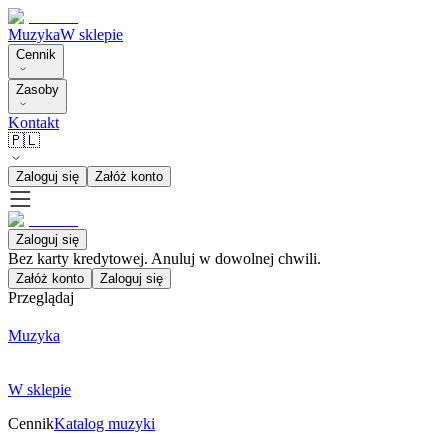
Muzyka
W sklepie
Cennik
Zasoby
Kontakt
🇵🇱
Zaloguj się
Załóż konto
Zaloguj się
Bez karty kredytowej. Anuluj w dowolnej chwili.
Załóż konto
Zaloguj się
Przeglądaj
Muzyka
W sklepie
Cennik
Katalog muzyki