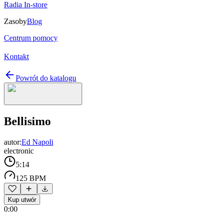
Radia In-store
Zasoby
Blog
Centrum pomocy
Kontakt
Powrót do katalogu
Bellisimo
autor:
Ed Napoli
electronic
5:14
125 BPM
Kup utwór
0:00