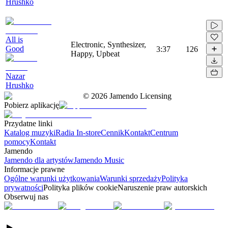
Hrushko
All is
Electronic, Synthesizer,
Good
3:37
126
Happy, Upbeat
Nazar
Hrushko
©
2026
Jamendo Licensing
Pobierz aplikację
Przydatne linki
Katalog muzyki
Radia In-store
Cennik
Kontakt
Centrum
pomocy
Kontakt
Jamendo
Jamendo dla artystów
Jamendo Music
Informacje prawne
Ogólne warunki użytkowania
Warunki sprzedaży
Polityka
prywatności
Polityka plików cookie
Naruszenie praw autorskich
Obserwuj nas