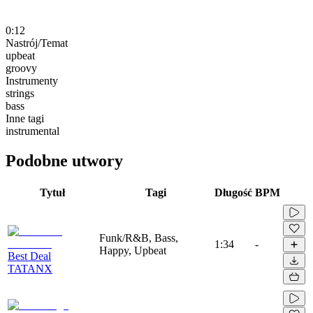
0:12
Nastrój/Temat
upbeat
groovy
Instrumenty
strings
bass
Inne tagi
instrumental
Podobne utwory
Tytuł
Tagi
Długość
BPM
Funk/R&B, Bass,
1:34
-
Happy, Upbeat
Best Deal
TATANX