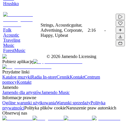
Hrushko
Strings, Acousticguitar,
Folk
Advertising, Corporate,
2:16
-
Acoustic
Happy, Upbeat
Traveling
Music
ForestMusic
©
2026
Jamendo Licensing
Pobierz aplikację
Przydatne linki
Katalog muzyki
Radia In-store
Cennik
Kontakt
Centrum
pomocy
Kontakt
Jamendo
Jamendo dla artystów
Jamendo Music
Informacje prawne
Ogólne warunki użytkowania
Warunki sprzedaży
Polityka
prywatności
Polityka plików cookie
Naruszenie praw autorskich
Obserwuj nas