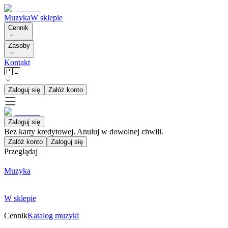
Muzyka
W sklepie
Cennik
Zasoby
Kontakt
🇵🇱
Zaloguj się
Załóż konto
Zaloguj się
Bez karty kredytowej. Anuluj w dowolnej chwili.
Załóż konto
Zaloguj się
Przeglądaj
Muzyka
W sklepie
Cennik
Katalog muzyki