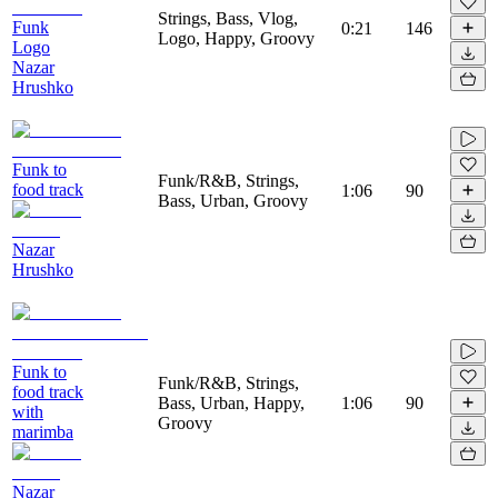
Strings, Bass, Vlog,
Funk
0:21
146
Logo, Happy, Groovy
Logo
Nazar
Hrushko
Funk to
Funk/R&B, Strings,
food track
1:06
90
Bass, Urban, Groovy
Nazar
Hrushko
Funk to
Funk/R&B, Strings,
food track
Bass, Urban, Happy,
1:06
90
with
Groovy
marimba
Nazar