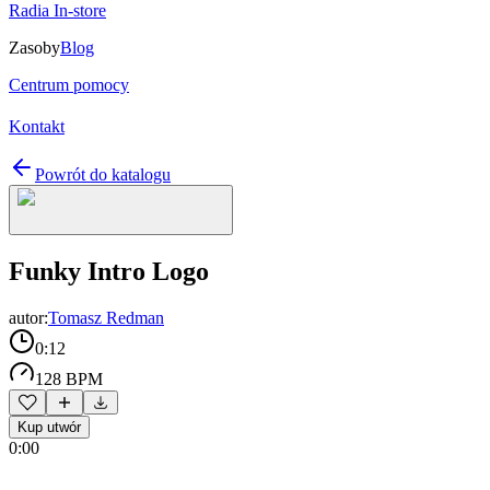
Radia In-store
Zasoby
Blog
Centrum pomocy
Kontakt
Powrót do katalogu
Funky Intro Logo
autor:
Tomasz Redman
0:12
128 BPM
Kup utwór
0:00