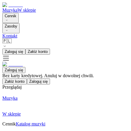
Muzyka
W sklepie
Cennik
Zasoby
Kontakt
🇵🇱
Zaloguj się
Załóż konto
Zaloguj się
Bez karty kredytowej. Anuluj w dowolnej chwili.
Załóż konto
Zaloguj się
Przeglądaj
Muzyka
W sklepie
Cennik
Katalog muzyki