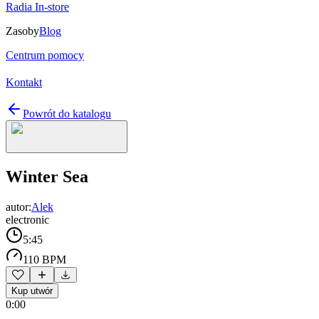
Radia In-store
Zasoby
Blog
Centrum pomocy
Kontakt
Powrót do katalogu
Winter Sea
autor:
Alek
electronic
5:45
110 BPM
Kup utwór
0:00