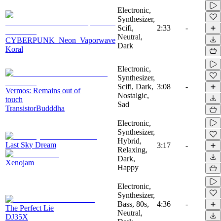
Electronic,
Synthesizer,
Scifi,
2:33
-
Neutral,
CYBERPUNK_Neon_Vaporwave
Dark
Koral
Electronic,
Synthesizer,
Scifi, Dark,
3:08
-
Vermos: Remains out of
Nostalgic,
touch
Sad
TransistorBudddha
Electronic,
Synthesizer,
Hybrid,
Last Sky Dream
3:17
-
Relaxing,
Dark,
Xenojam
Happy
Electronic,
Synthesizer,
Bass, 80s,
4:36
-
The Perfect Lie
Neutral,
DJ35X