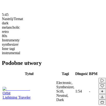
5:45
Nastrój/Temat
dark
melancholic
retro
80s
Instrumenty
synthesizer
Inne tagi
instrumental
Podobne utwory
Tytuł
Tagi
Długość
BPM
Electronic,
Synthesizer,
Scifi,
1:54
-
Orbit
Neutral,
Lightning Traveler
Dark