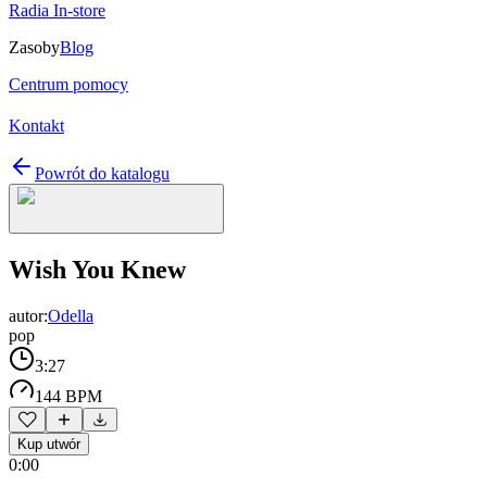
Radia In-store
Zasoby
Blog
Centrum pomocy
Kontakt
Powrót do katalogu
Wish You Knew
autor:
Odella
pop
3:27
144 BPM
Kup utwór
0:00