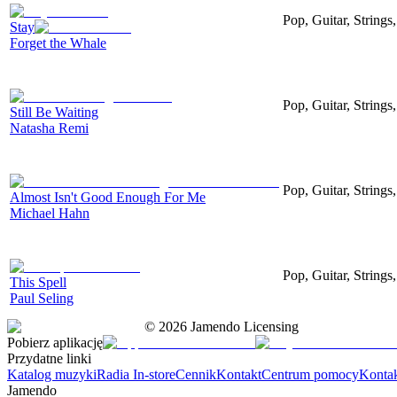
Pop, Guitar, String
Stay
Forget the Whale
Pop, Guitar, Strings
Still Be Waiting
Natasha Remi
Pop, Guitar, Strings
Almost Isn't Good Enough For Me
Michael Hahn
Pop, Guitar, String
This Spell
Paul Seling
©
2026
Jamendo Licensing
Pobierz aplikację
Przydatne linki
Katalog muzyki
Radia In-store
Cennik
Kontakt
Centrum pomocy
Konta
Jamendo