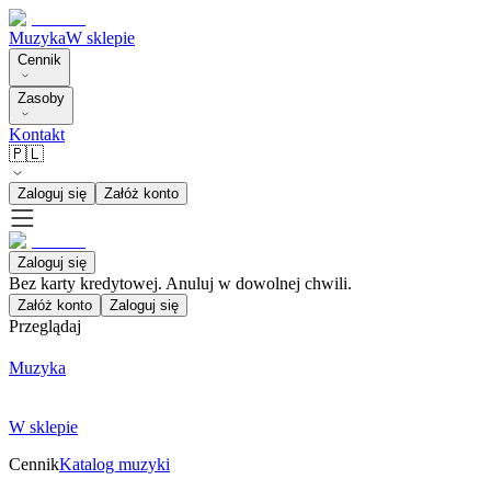
Muzyka
W sklepie
Cennik
Zasoby
Kontakt
🇵🇱
Zaloguj się
Załóż konto
Zaloguj się
Bez karty kredytowej. Anuluj w dowolnej chwili.
Załóż konto
Zaloguj się
Przeglądaj
Muzyka
W sklepie
Cennik
Katalog muzyki