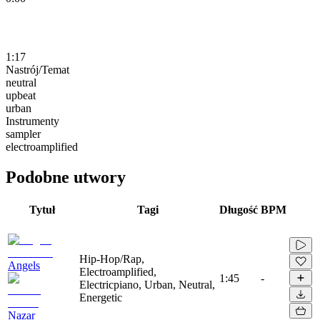
1:17
Nastrój/Temat
neutral
upbeat
urban
Instrumenty
sampler
electroamplified
Podobne utwory
Tytuł
Tagi
Długość
BPM
Hip-Hop/Rap,
Angels
Electroamplified,
1:45
-
Electricpiano, Urban, Neutral,
Energetic
Nazar