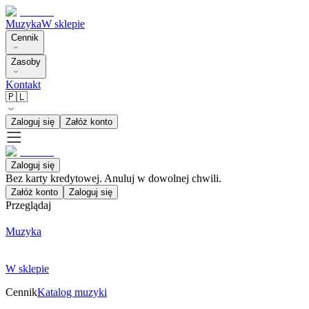
Muzyka
W sklepie
Cennik
Zasoby
Kontakt
🇵🇱
Zaloguj się
Załóż konto
Zaloguj się
Bez karty kredytowej. Anuluj w dowolnej chwili.
Załóż konto
Zaloguj się
Przeglądaj
Muzyka
W sklepie
Cennik
Katalog muzyki