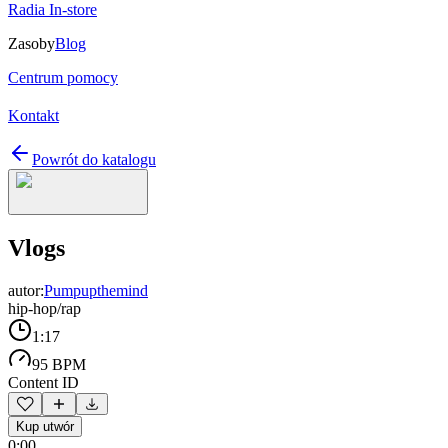
Radia In-store
Zasoby
Blog
Centrum pomocy
Kontakt
Powrót do katalogu
Vlogs
autor:
Pumpupthemind
hip-hop/rap
1:17
95 BPM
Content ID
Kup utwór
0:00