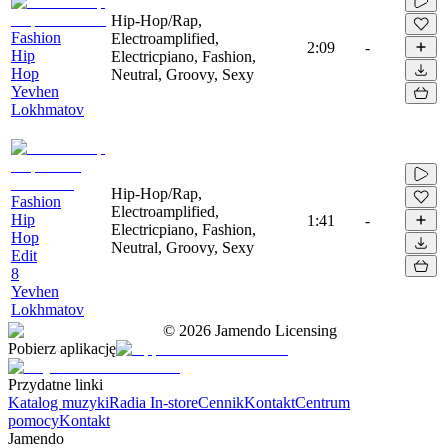
Hip-Hop/Rap,
Fashion
Electroamplified,
2:09
-
Hip
Electricpiano, Fashion,
Hop
Neutral, Groovy, Sexy
Yevhen
Lokhmatov
Hip-Hop/Rap,
Fashion
Electroamplified,
Hip
1:41
-
Electricpiano, Fashion,
Hop
Neutral, Groovy, Sexy
Edit
8
Yevhen
Lokhmatov
©
2026
Jamendo Licensing
Pobierz aplikację
Przydatne linki
Katalog muzyki
Radia In-store
Cennik
Kontakt
Centrum
pomocy
Kontakt
Jamendo